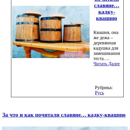
славяне…
кадку-
квашню
Квашня, она
же дежа –
деревянная
кадушка для
замешивания
теста….
Читать Далее
Рубрика:
Русь
За что и как почитали славяне… кадку-квашню