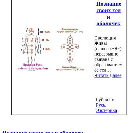
Познание
своих тел
и
оболочек
Эволюция
Живы
(нашего «Я»)
неразрывно
связана с
образованием
её тел…
Читать Далее
Рубрика:
Русь
,
Эзотерика
Познание своих тел и оболочек