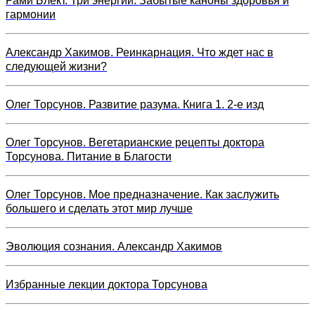
Рами Блект. Три энергии. Забытые каноны здоровья и
гармонии
Александр Хакимов. Реинкарнация. Что ждет нас в
следующей жизни?
Олег Торсунов. Развитие разума. Книга 1. 2-е изд
Олег Торсунов. Вегетарианские рецепты доктора
Торсунова. Питание в Благости
Олег Торсунов. Мое предназначение. Как заслужить
большего и сделать этот мир лучше
Эволюция сознания. Александр Хакимов
Избранные лекции доктора Торсунова