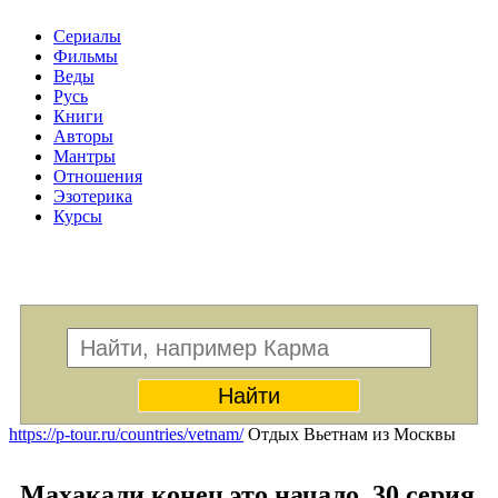
Сериалы
Фильмы
Веды
Русь
Книги
Авторы
Мантры
Отношения
Эзотерика
Курсы
Меню
https://p-tour.ru/countries/vetnam/
Отдых Вьетнам из Москвы
Махакали конец это начало. 30 серия