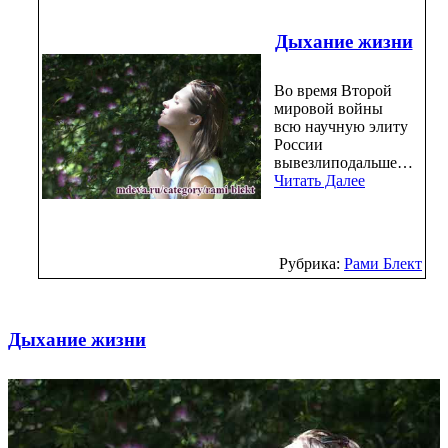
Дыхание жизни
Во время Второй
мировой войны
всю научную элиту
России
вывезлиподальше…
Читать Далее
Рубрика:
Рами Блект
Дыхание жизни