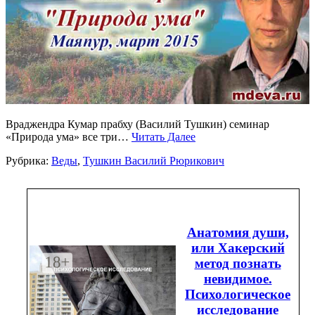
Враджендра Кумар прабху (Василий Тушкин) семинар
«Природа ума» все три…
Читать Далее
Рубрика:
Веды
,
Тушкин Василий Рюрикович
Анатомия души,
или Хакерский
метод познать
невидимое.
Психологическое
исследование