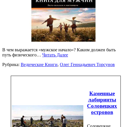
В чем выражается «мужское начало»? Каким должен быть
путь физического…
Читать Далее
Рубрика:
Ведические Книги
,
Олег Геннадьевич Торсунов
Каменные
лабиринты
Соловецких
островов
Соловецкие