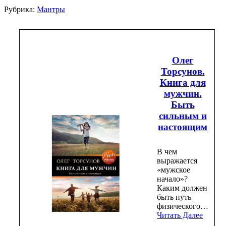
Рубрика:
Мантры
Олег
Торсунов.
Книга для
мужчин.
Быть
сильным и
настоящим
В чем
выражается
«мужское
начало»?
Каким должен
быть путь
физического…
Читать Далее