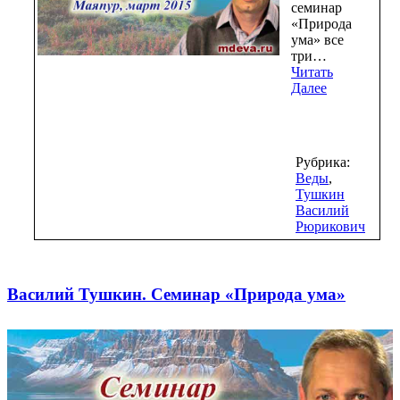
семинар
«Природа
ума» все
три…
Читать
Далее
Рубрика:
Веды
,
Тушкин
Василий
Рюрикович
Василий Тушкин. Семинар «Природа ума»