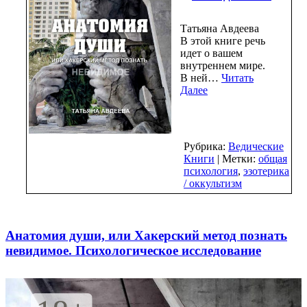
Татьяна Авдеева
В этой книге речь
идет о вашем
внутреннем мире.
В ней…
Читать
Далее
Рубрика:
Ведические
Книги
| Метки:
общая
психология
,
эзотерика
/ оккультизм
Анатомия души, или Хакерский метод познать
невидимое. Психологическое исследование