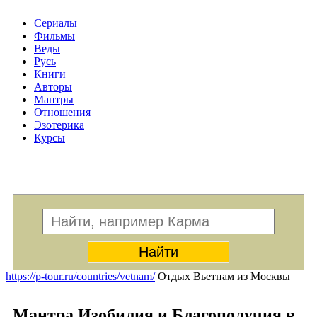
Сериалы
Фильмы
Веды
Русь
Книги
Авторы
Мантры
Отношения
Эзотерика
Курсы
Меню
https://p-tour.ru/countries/vetnam/
Отдых Вьетнам из Москвы
Мантра Изобилия и Благополучия в