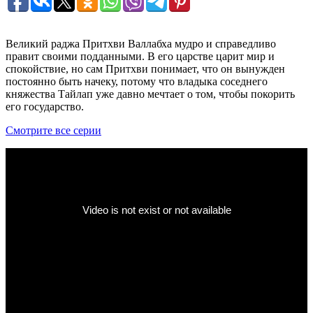
Великий раджа Притхви Валлабха мудро и справедливо
правит своими подданными. В его царстве царит мир и
спокойствие, но сам Притхви понимает, что он вынужден
постоянно быть начеку, потому что владыка соседнего
княжества Тайлап уже давно мечтает о том, чтобы покорить
его государство.
Смотрите все серии