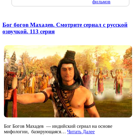
фильмов
Бог богов Махадев. Смотрите сериал с русской
озвучкой. 113 серия
Бог Богов Махадев — индийский сериал на основе
мифологии, базирующаяся…
Читать Далее