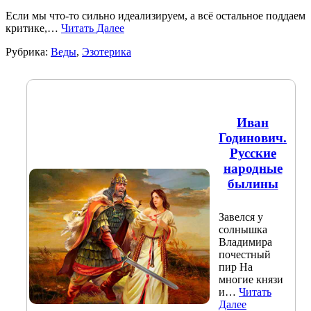
Если мы что-то сильно идеализируем, а всё остальное поддаем
критике,…
Читать Далее
Рубрика:
Веды
,
Эзотерика
Иван
Годинович.
Русские
народные
былины
Завелся у
солнышка
Владимира
почестный
пир На
многие князи
и…
Читать
Далее