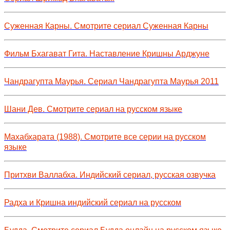
Суженная Карны. Смотрите сериал Суженная Карны
Фильм Бхагават Гита. Наставление Кришны Арджуне
Чандрагупта Маурья. Сериал Чандрагупта Маурья 2011
Шани Дев. Смотрите сериал на русском языке
Махабхарата (1988). Смотрите все серии на русском
языке
Притхви Валлабха. Индийский сериал, русская озвучка
Радха и Кришна индийский сериал на русском