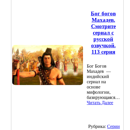
Бог богов
Махадев.
Смотрите
сериал с
русской
озвучкой.
113 серия
Бог Богов
Махадев —
индийский
сериал на
основе
мифологии,
базирующаяся…
Читать Далее
Рубрика:
Серии