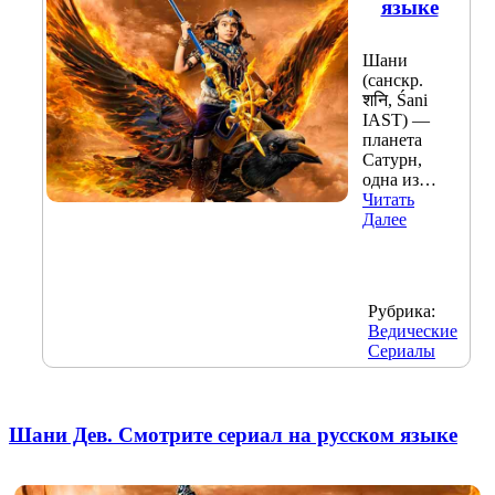
языке
Шани
(санскр.
शनि, Śani
IAST) —
планета
Сатурн,
одна из…
Читать
Далее
Рубрика:
Ведические
Сериалы
Шани Дев. Смотрите сериал на русском языке