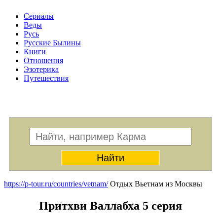
Сериалы
Веды
Русь
Русские Былины
Книги
Отношения
Эзотерика
Путешествия
Меню
https://p-tour.ru/countries/vetnam/
Отдых Вьетнам из Москвы
Притхви Валлабха 5 серия