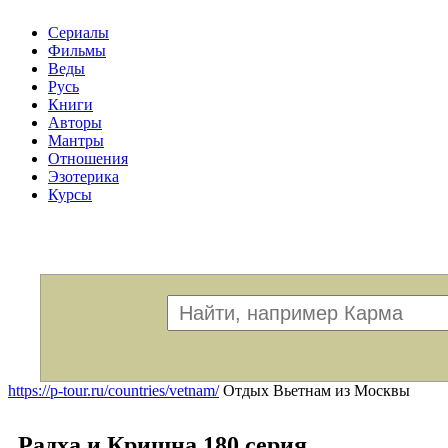
Сериалы
Фильмы
Веды
Русь
Книги
Авторы
Мантры
Отношения
Эзотерика
Курсы
Меню
https://p-tour.ru/countries/vetnam/
Отдых Вьетнам из Москвы
Радха и Кришна 180 серия