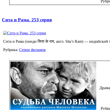
Рубр
Сита и Рама. 253 серия
Сита и Рама (хинди सिया के राम, англ. Sita’s Ram) — индийск
Рубрика:
Серии фильмов
Драма
Рубр