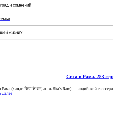
еград и сомнений
семьи
ющей жизни?
Сита и Рама. 253 сер
и Рама (хинди सिया के राम, англ. Sita’s Ram) — индийский телес
ь Далее