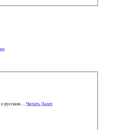
лее
т о русском…
Читать Далее