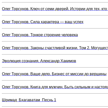
Олег Торсунов. Ключ от семи дверей. Истории для тех, кто 
Олег Торсунов. Сила характера — ваш успех
Олег Торсунов. Тонкое строение человека
Олег Торсунов. Законы счастливой жизни. Том 2. Могуще
Эволюция сознания. Александр Хакимов
Олег Торсунов. Ваше дело. Бизнес от миссии до вершины
Олег Торсунов. Книга для мужчин. Быть сильным и насто
Шримад Бхагаватам Песнь 1