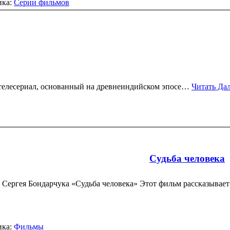
ика:
Серии фильмов
ий телесериал, основанный на древнеиндийском эпосе…
Читать Да
Судьба человека
 Сергея Бондарчука «Судьба человека» Этот фильм рассказывае
ика:
Фильмы