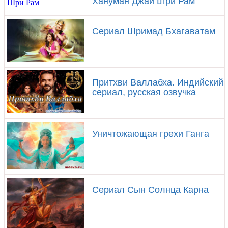
Хануман Джай Шри Рам
Сериал Шримад Бхагаватам
Притхви Валлабха. Индийский
сериал, русская озвучка
Уничтожающая грехи Ганга
Сериал Сын Солнца Карна