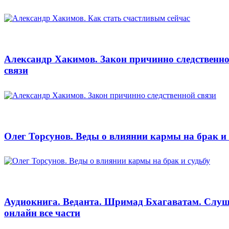
Александр Хакимов. Закон причинно следственн
связи
Олег Торсунов. Веды о влиянии кармы на брак и 
Аудиокнига. Веданта. Шримад Бхагаватам. Слуш
онлайн все части