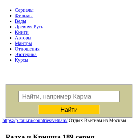
Сериалы
Фильмы
Веды
Древняя Русь
Книги
Авторы
Мантры
Отношения
Эзотерика
Курсы
Меню
https://p-tour.ru/countries/vetnam/
Отдых Вьетнам из Москвы
Радха и Кришна 189 серия