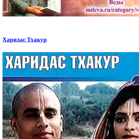
Харидас Тхакур