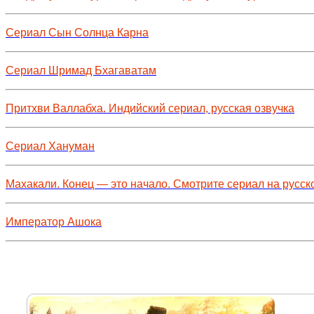
Сериал Сын Солнца Карна
Сериал Шримад Бхагаватам
Притхви Валлабха. Индийский сериал, русская озвучка
Сериал Хануман
Махакали. Конец — это начало. Смотрите сериал на русск
Император Ашока