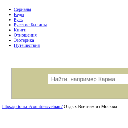
Сериалы
Веды
Русь
Русские Былины
Книги
Отношения
Эзотерика
Путешествия
Меню
https://p-tour.ru/countries/vetnam/
Отдых Вьетнам из Москвы