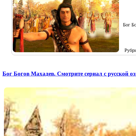
Бог Б
Рубр
Бог Богов Махадев. Смотрите сериал с русской о