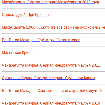
Махабхарата. Смотрите сериал Махабхарата 2013 года
Сериал Джай Шри Кришна
Махабхарата (1988). Смотрите все серии на русском язык
Бог Богов Махадев. Субтитры. Сезон второй
Маленький Кришна
Чандрагупта Маурья. Сериал Чандрагупта Маурья 2011
Суженная Карны. Смотрите сериал Суженная Карны
Бог Богов Махадев. Смотрите сериал с русской озвучкой
Чандрагупта Маурья. Сериал Чандрагупта Маурья 2018