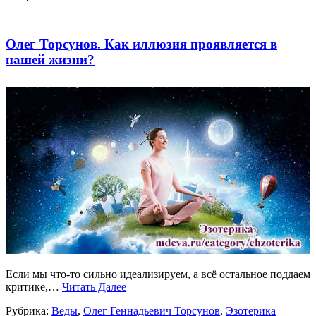
Олег Торсунов. Как иллюзия проявляется в
нашей жизни?
Если мы что-то сильно идеализируем, а всё остальное поддаем
критике,…
Читать Далее
Рубрика:
Веды
,
Олег Геннадьевич Торсунов
,
Эзотерика