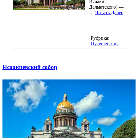
Исаакия
Далматского) —
…
Читать Далее
Рубрика:
Путешествия
Исаакиевский собор