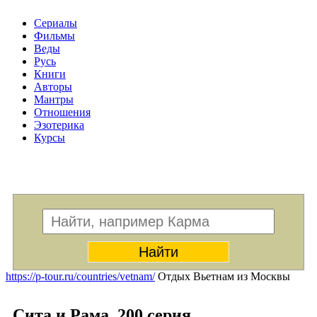
Сериалы
Фильмы
Веды
Русь
Книги
Авторы
Мантры
Отношения
Эзотерика
Курсы
Меню
https://p-tour.ru/countries/vetnam/
Отдых Вьетнам из Москвы
Сита и Рама. 200 серия