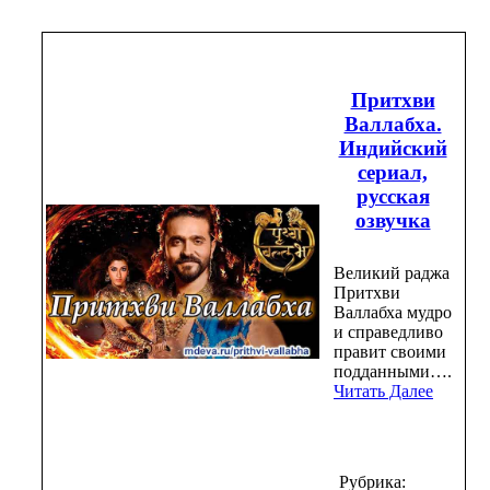
Притхви
Валлабха.
Индийский
сериал,
русская
озвучка
Великий раджа
Притхви
Валлабха мудро
и справедливо
правит своими
подданными….
Читать Далее
Рубрика: