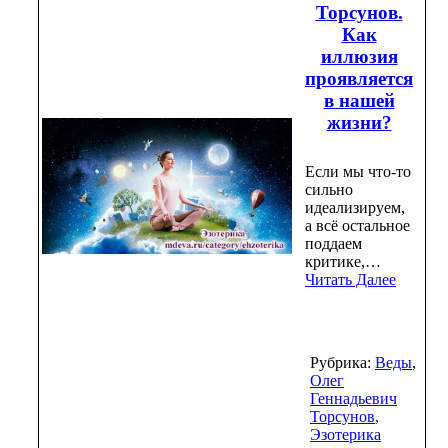
Торсунов.
Как
иллюзия
проявляется
в нашей
жизни?
Если мы что-то
сильно
идеализируем,
а всё остальное
поддаем
критике,…
Читать Далее
Рубрика:
Веды
,
Олег
Геннадьевич
Торсунов
,
Эзотерика