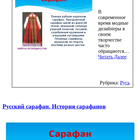
В
современное
время модные
дизайнеры в
своем
творчестве
часто
обращаются…
Читать Далее
Рубрика:
Русь
Русский сарафан. История сарафанов