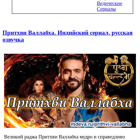
Ведические
Сериалы
Притхви Валлабха. Индийский сериал, русская
озвучка
Великий раджа Притхви Валлабха мудро и справедливо