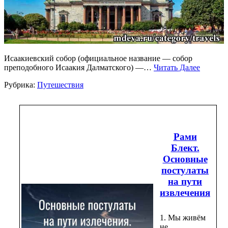
Исаакиевский собор (официальное название — собор
преподобного Исаакия Далматского) —…
Читать Далее
Рубрика:
Путешествия
Рами
Блект.
Основные
постулаты
на пути
извлечения
1. Мы живём
не