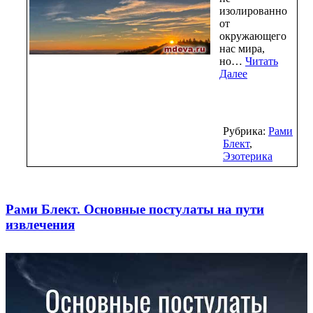
изолированно
от
окружающего
нас мира,
но…
Читать
Далее
Рубрика:
Рами
Блект
,
Эзотерика
Рами Блект. Основные постулаты на пути
извлечения