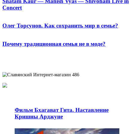
Snatam Kaur — Manish Vyas — Shivoham Live in
Concert
Олег Торсунов. Как сохранить мир в семье?
Почему традиционная семья не в моде?
Фильм Бхагават Гита. Наставление
Кришны Арджуне