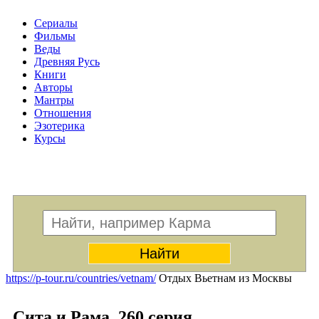
Сериалы
Фильмы
Веды
Древняя Русь
Книги
Авторы
Мантры
Отношения
Эзотерика
Курсы
Меню
https://p-tour.ru/countries/vetnam/
Отдых Вьетнам из Москвы
Сита и Рама. 260 серия