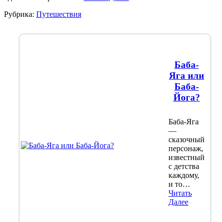
Рубрика:
Путешествия
Баба-
Яга или
Баба-
Йога?
Баба-Яга
—
сказочный
персонаж,
известный
с детства
каждому,
и то…
Читать
Далее