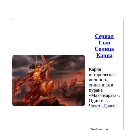
Сериал
Сын
Солнца
Карна
Карна —
историческая
личность,
описанная в
пуране
«Махабхарата».
Один из…
Читать Далее
Рубрика: