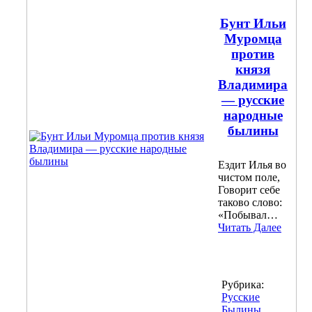
Бунт Ильи
Муромца
против
князя
Владимира
— русские
народные
былины
Ездит Илья во
чистом поле,
Говорит себе
таково слово:
«Побывал…
Читать Далее
Рубрика:
Русские
Былины