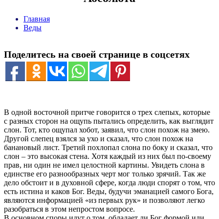
Главная
Веды
Поделитесь на своей странице в соцсетях
В одной восточной притче говорится о трех слепых, которые
с разных сторон на ощупь пытались определить, как выглядит
слон. Тот, кто ощупал хобот, заявил, что слон похож на змею.
Другой слепец взялся за ухо и сказал, что слон похож на
банановый лист. Третий похлопал слона по боку и сказал, что
слон – это высокая стена. Хотя каждый из них был по-своему
прав, ни один не имел целостной картины. Увидеть слона в
единстве его разнообразных черт мог только зрячий. Так же
дело обстоит и в духовной сфере, когда люди спорят о том, что
есть истина и каков Бог. Веды, будучи эманацией самого Бога,
являются информацией «из первых рук» и позволяют легко
разобраться в этом непростом вопросе.
В основном споры идут о том, обладает ли Бог формой или