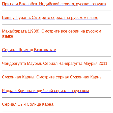
Притхви Валлабха. Индийский сериал, русская озвучка
Вишну Пурана. Смотрите сериал на русском языке
Махабхарата (1988). Смотрите все серии на русском
языке
Сериал Шримад Бхагаватам
Чандрагупта Маурья. Сериал Чандрагупта Маурья 2011
Суженная Карны. Смотрите сериал Суженная Карны
Радха и Кришна индийский сериал на русском
Сериал Сын Солнца Карна