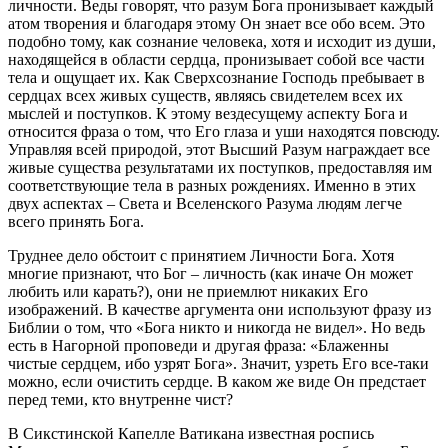
личности. Веды говорят, что разум Бога пронизывает каждый
атом творения и благодаря этому Он знает все обо всем. Это
подобно тому, как сознание человека, хотя и исходит из души,
находящейся в области сердца, пронизывает собой все части
тела и ощущает их. Как Сверхсознание Господь пребывает в
сердцах всех живых существ, являясь свидетелем всех их
мыслей и поступков. К этому вездесущему аспекту Бога и
относится фраза о том, что Его глаза и уши находятся повсюду.
Управляя всей природой, этот Высший Разум награждает все
живые существа результатами их поступков, предоставляя им
соответствующие тела в разных рождениях. Именно в этих
двух аспектах – Света и Вселенского Разума людям легче
всего принять Бога.
Труднее дело обстоит с принятием Личности Бога. Хотя
многие признают, что Бог – личность (как иначе Он может
любить или карать?), они не приемлют никаких Его
изображений. В качестве аргумента они используют фразу из
Библии о том, что «Бога никто и никогда не видел». Но ведь
есть в Нагорной проповеди и другая фраза: «Блаженны
чистые сердцем, ибо узрят Бога». Значит, узреть Его все-таки
можно, если очистить сердце. В каком же виде Он предстает
перед теми, кто внутренне чист?
В Сикстинской Капелле Ватикана известная роспись