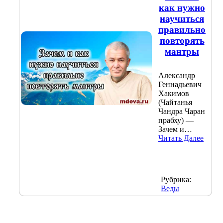
как нужно
научиться
правильно
повторять
мантры
Александр
Геннадьевич
Хакимов
(Чайтанья
Чандра Чаран
прабху) —
Зачем и…
Читать Далее
Рубрика:
Веды