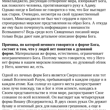
Микеланджело, рисующая сотворение мира, изображает Бога,
как пожилого человека, протягивающего руку к Адаму.
Однако нигде в Библии не говорится о том, что Бог выглядит
как старик. Очевидно, несмотря на свой художественный
талант, Микеланджело не был чист сердцем и просто
спроецировал мирские представления на образ Бога. А откуда
же ему было почерпнуть информацию о внешности
Всевышнего? Ведь среди всех Священных писаний мира
только Веды дают нам детальное описание формы Бога.
Причина, по которой немного говорится о форме Бога,
состоит в том, что у людей нет понятия о духовной
форме.
Материальная же форма, естественно, ограничивает
неограниченного Бога. Поэтому часто говорится, что у Него
нет формы в нашем мирском понимании, но духовный облик
у Него, конечно же, есть.
Одной из личных форм Бога является Сверхсознание или тот
самый Вселенский Разум, пребывающий в каждом сердце и в
каждом атоме. Как солнце из одного места распространяет
свои лучи повсюду, так и Бог в этом аспекте, находясь в
Своем представительстве в этом мире, распространяет Свое
сознание по всей вселенной. Он выглядит как четырехрукая
форма Вишну (Вседержитель). В двух своих руках Он держит
булаву и огненный диск для наказания грешников, а еще в