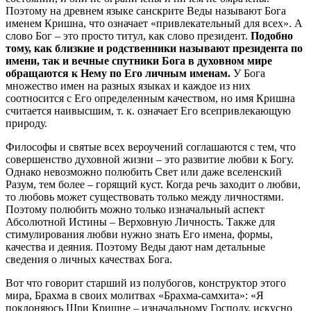
Поэтому на древнем языке санскрите Веды называют Бога
именем Кришна, что означает «привлекательный для всех». А
слово Бог – это просто титул, как слово президент.
Подобно
тому, как близкие и родственники называют президента по
имени, так и вечные спутники Бога в духовном мире
обращаются к Нему по Его личным именам.
У Бога
множество имен на разных языках и каждое из них
соотносится с Его определенным качеством, но имя Кришна
считается наивысшим, т. к. означает Его всепривлекающую
природу.
Философы и святые всех вероучений соглашаются с тем, что
совершенство духовной жизни – это развитие любви к Богу.
Однако невозможно полюбить Свет или даже вселенский
Разум, тем более – горящий куст. Когда речь заходит о любви,
то любовь может существовать только между личностями.
Поэтому полюбить можно только изначальный аспект
Абсолютной Истины – Верховную Личность. Также для
стимулирования любви нужно знать Его имена, формы,
качества и деяния. Поэтому Веды дают нам детальные
сведения о личных качествах Бога.
Вот что говорит старший из полубогов, конструктор этого
мира, Брахма в своих молитвах «Брахма-самхита»: «Я
поклоняюсь Шри Кришне – изначальному Господу, искусно