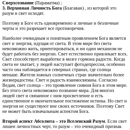
Сверхсознание
(Параматма) ;
3. Верховная Личность Бога
(Бхагаван) , из которой это
разум и свет исходят.
Поэтому в Боге есть одновременно и личные и безличные
черты и это разрешает все противоречия.
Наиболее очевидным и понятным проявлением Бога является
свет и энергия, идущая от света. В этом мире без света
невозможно жить, ориентироваться, и ни один механизм не
будет работать без энергии. Свет естественно привлекает всех.
Свет способствует выработке в мозге гормона радости. Когда
света не хватает, у людей наступает фотодепрессия, особенно
часто она наблюдается в северных странах, где солнца
меньше. Жители южных солнечных стран значительно более
жизнерадостны. Свет и радость взаимосвязаны. Согласно
Ведам, свет солнца – это проявление сияния Бога в этом мире.
Без этого света невозможно познание мира. Для многих
людей свет и связанное с ним просветление и есть
единственное и окончательное постижение истины. Но свет и
энергия не существуют вне своих источников. Поэтому Свет
не может быть изначальным аспектом Бога.
Второй аспект Абсолюта – это Вселенский Разум
. Если свет
лишен личностных черт, то разум – это очевидный признак