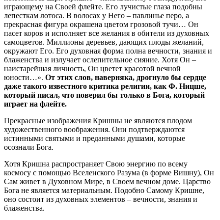
играющему на Своей флейте. Его лучистые глаза подобны
лепесткам лотоса. В волосах у Него – павлинье перо, а
прекрасная фигура окрашена цветом грозовой тучи… Он
пасет коров и исполняет все желания в обители из духовных
самоцветов. Миллионы деревьев, дающих плоды желаний,
окружают Его. Его духовная форма полна вечности, знания и
блаженства и излучает ослепительное сияние. Хотя Он –
наистарейшая личность, Он цветет красотой вечной
юности…».
От этих слов, наверняка, дрогнуло бы сердце
даже такого известного критика религии, как Ф. Ницше,
который писал, что поверил бы только в Бога, который
играет на флейте.
Прекрасные изображения Кришны не являются плодом
художественного воображения. Они подтверждаются
истинными святыми и преданными душами, которые
осознали Бога.
Хотя Кришна распространяет Свою энергию по всему
космосу с помощью Вселенского Разума (в форме Вишну), Он
Сам живет в Духовном Мире, в Своем вечном доме. Царство
Бога не является материальным. Подобно Самому Кришне,
оно состоит из духовных элементов – вечности, знания и
блаженства.