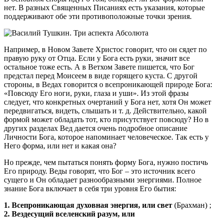
нет. В разных Священных Писаниях есть указания, которые
поддерживают обе эти противоположные точки зрения.
Например, в Новом Завете Христос говорит, что он сядет по
правую руку от Отца. Если у Бога есть руки, значит все
остальное тоже есть. А в Ветхом Завете пишется, что Бог
предстал перед Моисеем в виде горящего куста. С другой
стороны, в Ведах говорится о всепроникающей природе Бога:
«Повсюду Его ноги, руки, глаза и уши». Из этой фразы
следует, что конкретных очертаний у Бога нет, хотя Он может
передвигаться, видеть, слышать и т. д. Действительно, какой
формой может обладать тот, кто присутствует повсюду? Но в
других разделах Вед дается очень подробное описание
Личности Бога, которое напоминает человеческое. Так есть у
Него форма, или нет и какая она?
Но прежде, чем пытаться понять форму Бога, нужно постичь
Его природу. Веды говорят, что Бог – это источник всего
сущего и Он обладает разнообразными энергиями. Полное
знание Бога включает в себя три уровня Его бытия:
1. Всепроникающая духовная энергия, или свет
(Брахман) ;
2. Вездесущий вселенский разум, или