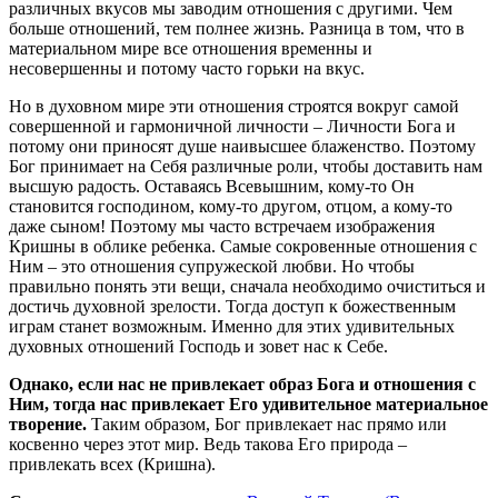
различных вкусов мы заводим отношения с другими. Чем
больше отношений, тем полнее жизнь. Разница в том, что в
материальном мире все отношения временны и
несовершенны и потому часто горьки на вкус.
Но в духовном мире эти отношения строятся вокруг самой
совершенной и гармоничной личности – Личности Бога и
потому они приносят душе наивысшее блаженство. Поэтому
Бог принимает на Себя различные роли, чтобы доставить нам
высшую радость. Оставаясь Всевышним, кому-то Он
становится господином, кому-то другом, отцом, а кому-то
даже сыном! Поэтому мы часто встречаем изображения
Кришны в облике ребенка. Самые сокровенные отношения с
Ним – это отношения супружеской любви. Но чтобы
правильно понять эти вещи, сначала необходимо очиститься и
достичь духовной зрелости. Тогда доступ к божественным
играм станет возможным. Именно для этих удивительных
духовных отношений Господь и зовет нас к Себе.
Однако, если нас не привлекает образ Бога и отношения с
Ним, тогда нас привлекает Его удивительное материальное
творение.
Таким образом, Бог привлекает нас прямо или
косвенно через этот мир. Ведь такова Его природа –
привлекать всех (Кришна).