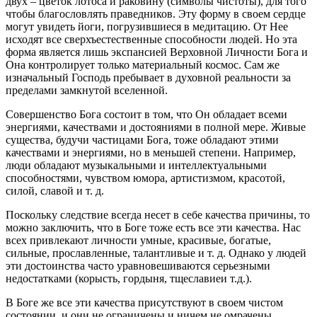
двух – цветок лотоса и раковину (символы чистоты), для того
чтобы благословлять праведников. Эту форму в своем сердце
могут увидеть йоги, погрузившиеся в медитацию. От Нее
исходят все сверхъестественные способности людей. Но эта
форма является лишь экспансией Верховной Личности Бога и
Она контролирует только материальный космос. Сам же
изначальный Господь пребывает в духовной реальности за
пределами замкнутой вселенной.
Совершенство Бога состоит в том, что Он обладает всеми
энергиями, качествами и достояниями в полной мере. Живые
существа, будучи частицами Бога, тоже обладают этими
качествами и энергиями, но в меньшей степени. Например,
люди обладают музыкальными и интеллектуальными
способностями, чувством юмора, артистизмом, красотой,
силой, славой и т. д.
Поскольку следствие всегда несет в себе качества причины, то
можно заключить, что в Боге тоже есть все эти качества. Нас
всех привлекают личности умные, красивые, богатые,
сильные, прославленные, талантливые и т. д. Однако у людей
эти достоинства часто уравновешиваются серьезными
недостатками (корысть, гордыня, тщеславиеи т.д.).
В Боге же все эти качества присутствуют в своем чистом
состоянии, и они не ограничены и ничем не омрачены.