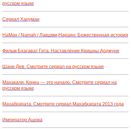
русском языке
Сериал Хануман
НаМах / Namah / Лакшми-Нараян: Божественная история
Фильм Бхагават Гита. Наставление Кришны Арджуне
Шани Дев. Смотрите сериал на русском языке
Махакали. Конец — это начало. Смотрите сериал на
русском языке
Махабхарата. Смотрите сериал Махабхарата 2013 года
Император Ашока