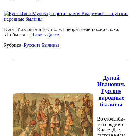
Ездит Илья во чистом поле, Говорит себе таково слово:
«Побывал…
Читать Далее
Рубрика:
Русские Былины
Дунай
Иванович.
Русские
народные
былины
Во стольнём-
то городе во
Киеве, Да у
ласкова князя