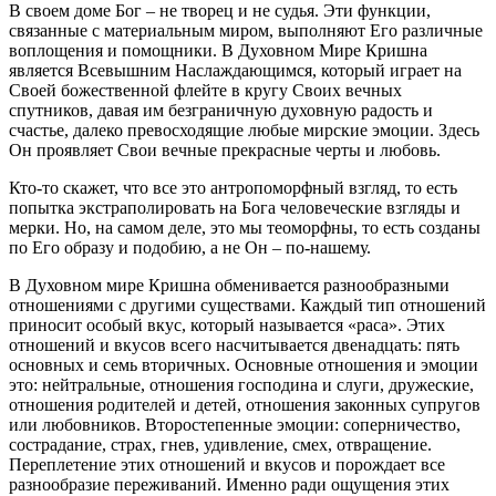
В своем доме Бог – не творец и не судья. Эти функции,
связанные с материальным миром, выполняют Его различные
воплощения и помощники. В Духовном Мире Кришна
является Всевышним Наслаждающимся, который играет на
Своей божественной флейте в кругу Своих вечных
спутников, давая им безграничную духовную радость и
счастье, далеко превосходящие любые мирские эмоции. Здесь
Он проявляет Свои вечные прекрасные черты и любовь.
Кто-то скажет, что все это антропоморфный взгляд, то есть
попытка экстраполировать на Бога человеческие взгляды и
мерки. Но, на самом деле, это мы теоморфны, то есть созданы
по Его образу и подобию, а не Он – по-нашему.
В Духовном мире Кришна обменивается разнообразными
отношениями с другими существами. Каждый тип отношений
приносит особый вкус, который называется «раса». Этих
отношений и вкусов всего насчитывается двенадцать: пять
основных и семь вторичных. Основные отношения и эмоции
это: нейтральные, отношения господина и слуги, дружеские,
отношения родителей и детей, отношения законных супругов
или любовников. Второстепенные эмоции: соперничество,
сострадание, страх, гнев, удивление, смех, отвращение.
Переплетение этих отношений и вкусов и порождает все
разнообразие переживаний. Именно ради ощущения этих