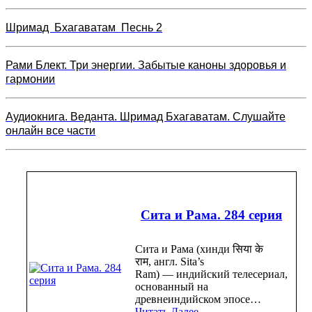
Шримад Бхагаватам Песнь 2
Рами Блект. Три энергии. Забытые каноны здоровья и
гармонии
Аудиокнига. Веданта. Шримад Бхагаватам. Слушайте
онлайн все части
Сита и Рама. 284 серия
Сита и Рама (хинди सिया के
राम, англ. Sita’s
Ram) — индийский телесериал,
основанный на
древнеиндийском эпосе…
Читать Далее