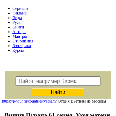
Сериалы
Фильмы
Веды
Русь
Книги
Авторы
Мантры
Отношения
Эзотерика
Курсы
Меню
https://p-tour.ru/countries/vetnam/
Отдых Вьетнам из Москвы
Вишну Пурана 61 серия. Уход матери