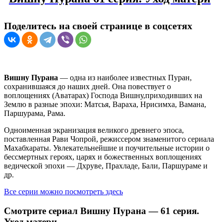
Поделитесь на своей странице в соцсетях
Вишну Пурана
— одна из наиболее известных Пуран,
сохранившаяся до наших дней. Она повествует о
воплощениях (Аватарах) Господа Вишну,приходивших на
Землю в разные эпохи: Матсья, Вараха, Нрисимха, Вамана,
Паршурама, Рама.
Одноименная экранизация великого древнего эпоса,
поставленная Рави Чопрой, режиссером знаменитого сериала
Махабхараты. Увлекательнейшие и поучительные истории о
бессмертных героях, царях и божественных воплощениях
ведической эпохи — Дхруве, Прахладе, Бали, Паршураме и
др.
Все серии можно посмотреть здесь
Смотрите сериал Вишну Пурана — 61 серия.
Уход матери