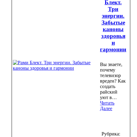
Блект.
Три
энергии.
Забытые
каноны
здоровья
и
гармонии
Вы знаете,
почему
телевизор
вреден? Как
создать
райский
уют в…
Читать
Далее
Рубрика: