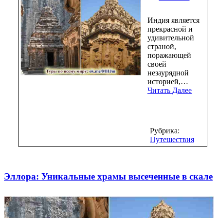
Индия является
прекрасной и
удивительной
страной,
поражающей
своей
незаурядной
историей,…
Читать Далее
Рубрика:
Путешествия
Эллора: Уникальные храмы высеченные в скале