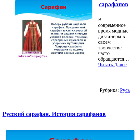
сарафанов
В
современное
время модные
дизайнеры в
своем
творчестве
часто
обращаются…
Читать Далее
Рубрика:
Русь
Русский сарафан. История сарафанов