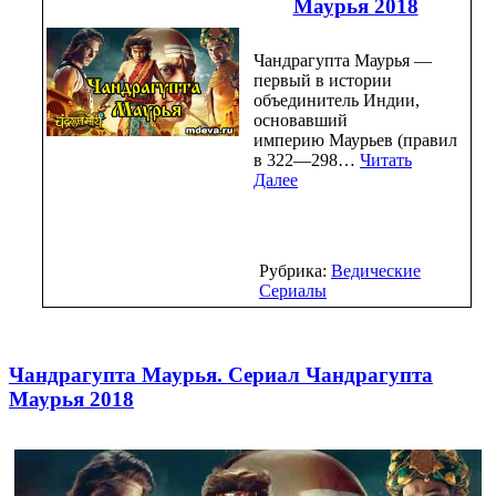
Маурья 2018
Чандрагупта Маурья —
первый в истории
объединитель Индии,
основавший
империю Маурьев (правил
в 322—298…
Читать
Далее
Рубрика:
Ведические
Сериалы
Чандрагупта Маурья. Сериал Чандрагупта
Маурья 2018