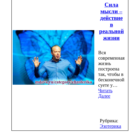
Сила
мысли –
действие
в
реальной
жизни
Вся
современная
жизнь
построена
так, чтобы в
бесконечной
суете у…
Читать
Далее
Рубрика:
Эзотерика