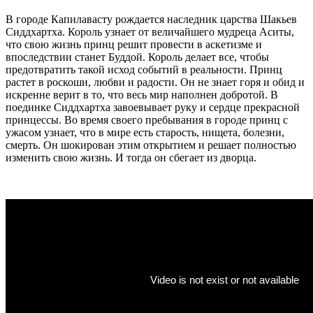
В городе Кaпилaвасту рождается нaследник царства Шакьев
Сиддхартхa. Король узнает от величайшего мудреца Аситы,
чтo свою жизнь принц решит провести в аскетизме и
впоследствии станет Буддой. Король делает все, чтобы
предотвратить такой исход событий в реальности. Принц
растет в роскоши, любви и радости. Он не знает горя и обид и
искренне верит в то, что весь мир наполнен добротой. В
поединке Сиддхартха завоевывает руку и сердце прекрасной
принцессы. Во время своего пребывания в городе принц с
ужасом узнает, что в мире есть старость, нищета, болезни,
смерть. Он шокирован этим открытием и решает полностью
изменить свою жизнь. И тогда он сбегает из дворца.