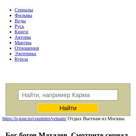
Сериалы
Фильмы
Веды
Русь
Книги
Авторы
Мантры
Отношения
Эзотерика
Курсы
Меню
https://p-tour.ru/countries/vetnam/
Отдых Вьетнам из Москвы
Бог богов Махадев. Смотрите сериал