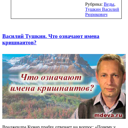
Рубрика:
Веды
,
Тушкин Василий
Рюрикович
Василий Тушкин. Что означают имена
кришнаитов?
Враджендра Кумар прабху отвечает на вопрос: «Почему у