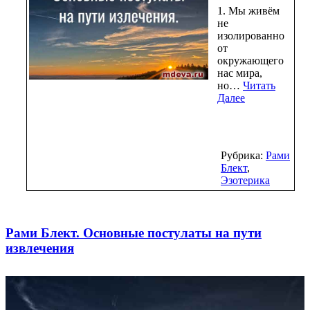
1. Мы живём
не
изолированно
от
окружающего
нас мира,
но…
Читать
Далее
Рубрика:
Рами
Блект
,
Эзотерика
Рами Блект. Основные постулаты на пути
извлечения