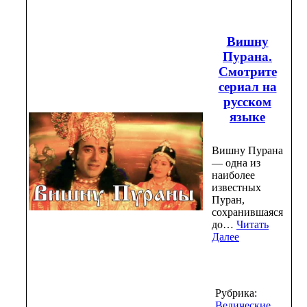
Вишну
Пурана.
Смотрите
сериал на
русском
языке
Вишну Пурана
— одна из
наиболее
известных
Пуран,
сохранившаяся
до…
Читать
Далее
Рубрика:
Ведические