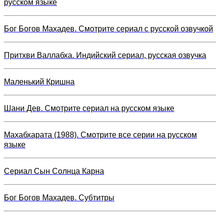
русском языке
Бог Богов Махадев. Смотрите сериал с русской озвучкой
Притхви Валлабха. Индийский сериал, русская озвучка
Маленький Кришна
Шани Дев. Смотрите сериал на русском языке
Махабхарата (1988). Смотрите все серии на русском
языке
Сериал Сын Солнца Карна
Бог Богов Махадев. Субтитры