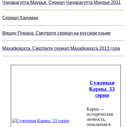
Чандрагупта Маурья. Сериал Чандрагупта Маурья 2011
Сериал Хануман
Вишну Пурана. Смотрите сериал на русском языке
Махабхарата. Смотрите сериал Махабхарата 2013 года
Суженная
Карны. 33
серия
Карна —
историческая
личность,
описанная в