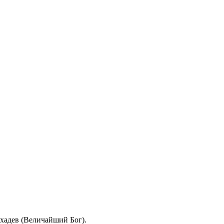
ахадев (Величайший Бог).