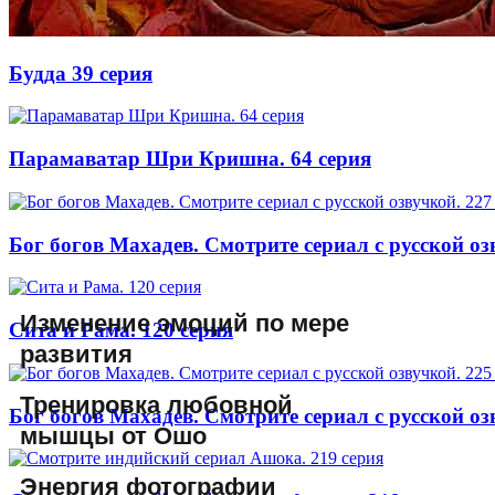
Будда 39 серия
Парамаватар Шри Кришна. 64 серия
Бог богов Махадев. Смотрите сериал с русской оз
Изменение эмоций по мере
Сита и Рама. 120 серия
развития
Тренировка любовной
Бог богов Махадев. Смотрите сериал с русской оз
мышцы от Ошо
Энергия фотографии