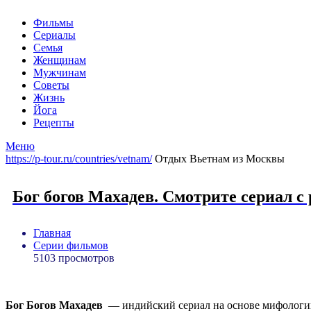
Фильмы
Сериалы
Семья
Женщинам
Мужчинам
Советы
Жизнь
Йога
Рецепты
Меню
https://p-tour.ru/countries/vetnam/
Отдых Вьетнам из Москвы
Бог богов Махадев. Смотрите сериал с 
Главная
Серии фильмов
5103 просмотров
Бог Богов Махадев
— индийский сериал на основе мифологи