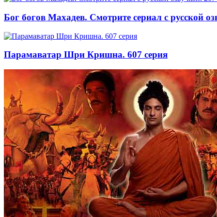
Бог богов Махадев. Смотрите сериал с русской оз
Парамаватар Шри Кришна. 607 серия