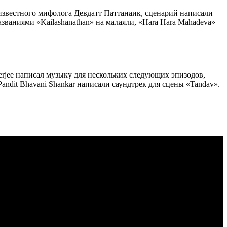
 известного мифолога Девдатт Паттанаик, сценарий написали
ваниями «Kailashanathan» на малаяли, «Hara Hara Mahadeva»
herjee написал музыку для нескольких следующих эпизодов,
ndit Bhavani Shankar написали саундтрек для сцены «Tandav».