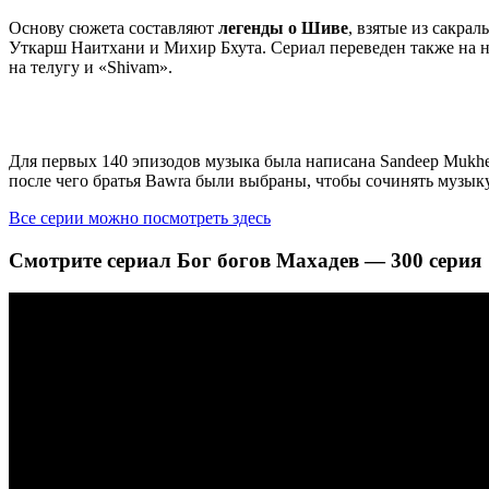
Основу сюжета составляют
легенды о Шиве
, взятые из сакра
Уткарш Наитхани и Михир Бхута. Сериал переведен также на н
на телугу и «Shivam».
Для первых 140 эпизодов музыка была написана Sandeep Mukher
после чего братья Bawra были выбраны, чтобы сочинять музыку
Все серии можно посмотреть здесь
Смотрите сериал Бог богов Махадев — 300 серия