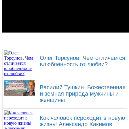
Олег Торсунов. Чем отличается
влюбленность от любви?
Василий Тушкин. Божественная
и земная природа мужчины и
женщины
Как человек переходит в новую
жизнь! Александр Хакимов