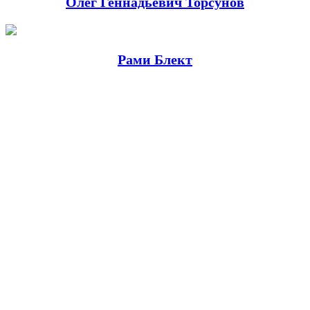
Олег Геннадьевич Торсунов
Рами Блект