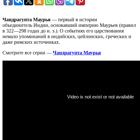
Чандрагупта Маурья
— первый в истории
объединитель Индии, основавший империю Маурьев (правил
в 322—298 годах до н. э.). О событиях его царствования
немало упоминаний в индийских, цейлонских, греческих и
даже римских источниках.
Смотрите все серии —
Чандрагупта Маурья