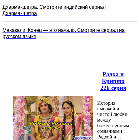
Дхармакшетра. Смотрите индийский сериал
Дхармакшетра
Махакали. Конец — это начало. Смотрите сериал на
русском языке
Радха и
Кришна
226 серия
История
высокой и
чистой любви
между
божественным
созданиями
Радхой и…