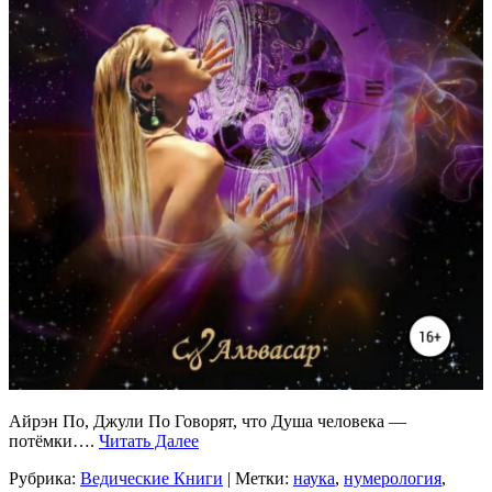
Айрэн По, Джули По Говорят, что Душа человека —
потёмки….
Читать Далее
Рубрика:
Ведические Книги
| Метки:
наука
,
нумерология
,