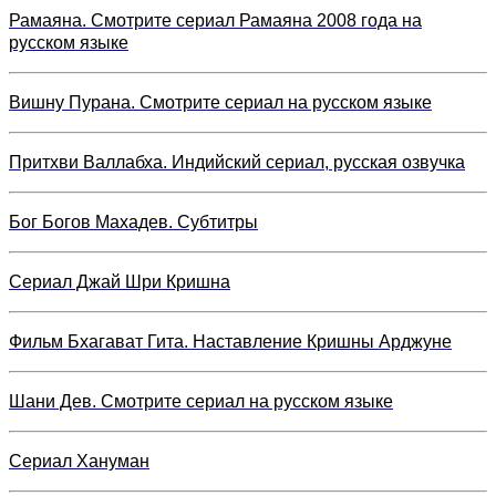
Рамаяна. Смотрите сериал Рамаяна 2008 года на
русском языке
Вишну Пурана. Смотрите сериал на русском языке
Притхви Валлабха. Индийский сериал, русская озвучка
Бог Богов Махадев. Субтитры
Сериал Джай Шри Кришна
Фильм Бхагават Гита. Наставление Кришны Арджуне
Шани Дев. Смотрите сериал на русском языке
Сериал Хануман