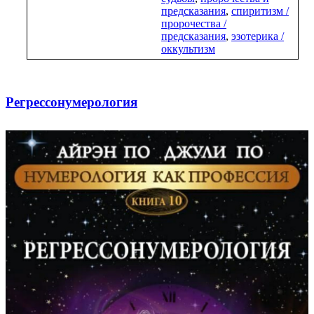
предсказания
,
спиритизм /
пророчества /
предсказания
,
эзотерика /
оккультизм
Регрессонумерология