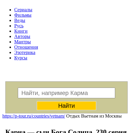
Сериалы
Фильмы
Веды
Русь
Книги
Авторы
Мантры
Отношения
Эзотерика
Курсы
Меню
https://p-tour.ru/countries/vetnam/
Отдых Вьетнам из Москвы
Карна — сын Бога Солнца. 230 серия