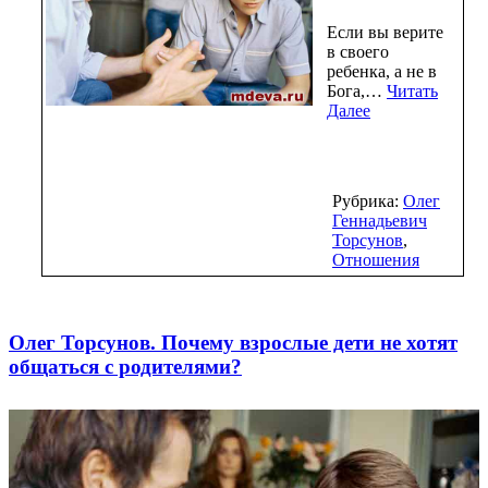
Если вы верите
в своего
ребенка, а не в
Бога,…
Читать
Далее
Рубрика:
Олег
Геннадьевич
Торсунов
,
Отношения
Олег Торсунов. Почему взрослые дети не хотят
общаться с родителями?