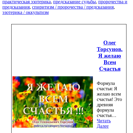
практическая эзотерика
,
предсказание судьбы
,
пророчества и
предсказания
,
спиритизм / пророчества / предсказания
,
эзотерика / оккультизм
Олег
Торсунов.
Я желаю
Всем
Счастья
Формула
счастья: Я
желаю всем
счастья! Это
древняя
формула
счастья…
Читать
Далее