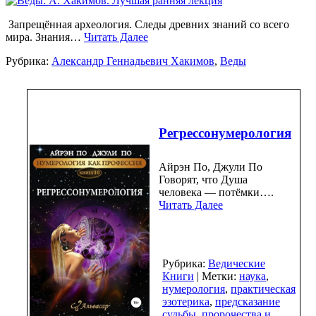
Запрещённая археология. Следы древних знаний со всего
мира. Знания…
Читать Далее
Рубрика:
Александр Геннадьевич Хакимов
,
Веды
Регрессонумерология
Айрэн По, Джули По
Говорят, что Душа
человека — потёмки….
Читать Далее
Рубрика:
Ведические
Книги
| Метки:
наука
,
нумерология
,
практическая
эзотерика
,
предсказание
судьбы
,
пророчества и