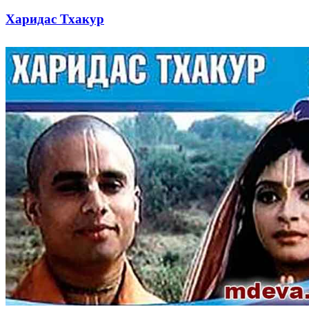
Харидас Тхакур