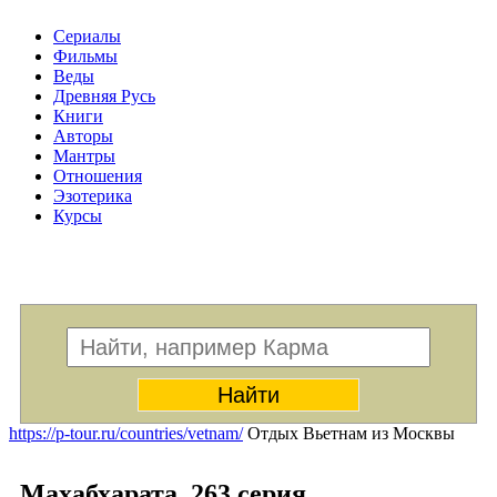
Сериалы
Фильмы
Веды
Древняя Русь
Книги
Авторы
Мантры
Отношения
Эзотерика
Курсы
Меню
https://p-tour.ru/countries/vetnam/
Отдых Вьетнам из Москвы
Махабхарата. 263 серия