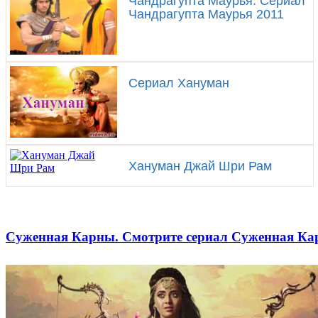
Чандрагупта Маурья. Сериал
Чандрагупта Маурья 2011
Сериал Хануман
Хануман Джай Шри Рам
Суженная Карны. Смотрите сериал Суженная К