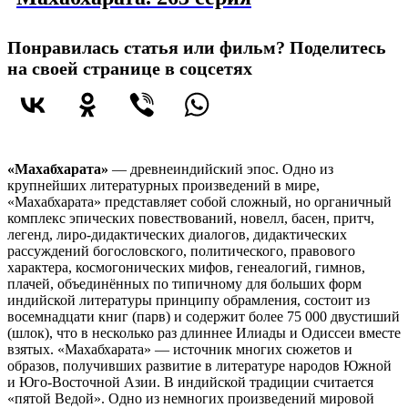
Понравилась статья или фильм? Поделитесь
на своей странице в соцсетях
«Махабхарата»
— древнеиндийский эпос. Одно из
крупнейших литературных произведений в мире,
«Махабхарата» представляет собой сложный, но органичный
комплекс эпических повествований, новелл, басен, притч,
легенд, лиро-дидактических диалогов, дидактических
рассуждений богословского, политического, правового
характера, космогонических мифов, генеалогий, гимнов,
плачей, объединённых по типичному для больших форм
индийской литературы принципу обрамления, состоит из
восемнадцати книг (парв) и содержит более 75 000 двустиший
(шлок), что в несколько раз длиннее Илиады и Одиссеи вместе
взятых. «Махабхарата» — источник многих сюжетов и
образов, получивших развитие в литературе народов Южной
и Юго-Восточной Азии. В индийской традиции считается
«пятой Ведой». Одно из немногих произведений мировой