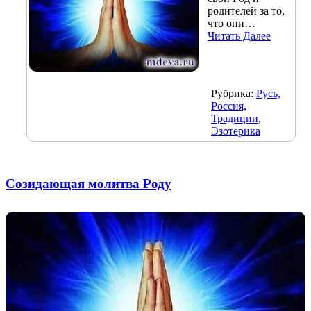
родителей за то,
что они…
Читать Далее
Рубрика:
Русь,
Россия,
Традиции
,
Эзотерика
Созидающая молитва Роду