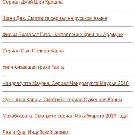
Сериал Джай Шри Кришна
Шани Дев. Смотрите сериал на русском языке
Фильм Бхагават Гита. Наставление Кришны Арджуне
Сериал Сын Солнца Карна
Уничтожающая грехи Ганга
Чандрагупта Маурья. Сериал Чандрагупта Маурья 2018
Суженная Карны. Смотрите сериал Суженная Карны
Махабхарата. Смотрите сериал Махабхарата 2013 года
Лав и Куш. Индийский сериал