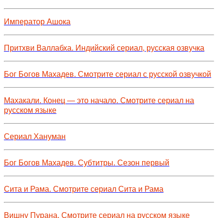
Император Ашока
Притхви Валлабха. Индийский сериал, русская озвучка
Бог Богов Махадев. Смотрите сериал с русской озвучкой
Махакали. Конец — это начало. Смотрите сериал на
русском языке
Сериал Хануман
Бог Богов Махадев. Субтитры. Сезон первый
Сита и Рама. Смотрите сериал Сита и Рама
Вишну Пурана. Смотрите сериал на русском языке