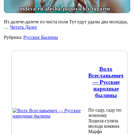
Из далече-далече из чиста поля Тут едут удалы два молодца,
…
Читать Далее
Рубрика:
Русские Былины
Волх
Всеславьевич
— Русские
народные
былины
По саду, саду по
зеленому
Ходила-гуляла
молода княжна
Марфа