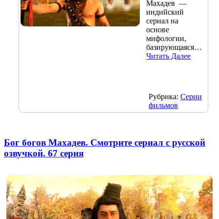
Махадев —
индийский
сериал на
основе
мифологии,
базирующаяся…
Читать Далее
Рубрика:
Серии
фильмов
Бог богов Махадев. Смотрите сериал с русской
озвучкой. 67 серия