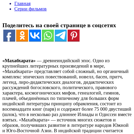
Главная
Серии фильмов
Поделитесь на своей странице в соцсетях
«Махабхарата»
— древнеиндийский эпос. Одно из
крупнейших литературных произведений в мире,
«Махабхарата» представляет собой сложный, но органичный
комплекс эпических повествований, новелл, басен, притч,
легенд, лиро-дидактических диалогов, дидактических
рассуждений богословского, политического, правового
характера, космогонических мифов, генеалогий, гимнов,
плачей, объединённых по типичному для больших форм
индийской литературы принципу обрамления, состоит из
восемнадцати книг (парв) и содержит более 75 000 двустиший
(шлок), что в несколько раз длиннее Илиады и Одиссеи вместе
взятых. «Махабхарата» — источник многих сюжетов и
образов, получивших развитие в литературе народов Южной
и Юго-Восточной Азии. В индийской традиции считается