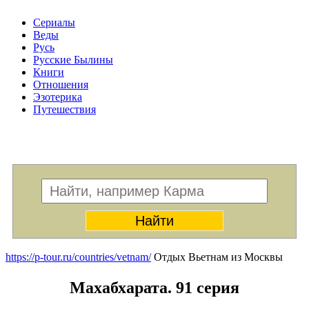
Сериалы
Веды
Русь
Русские Былины
Книги
Отношения
Эзотерика
Путешествия
Меню
https://p-tour.ru/countries/vetnam/
Отдых Вьетнам из Москвы
Махабхарата. 91 серия