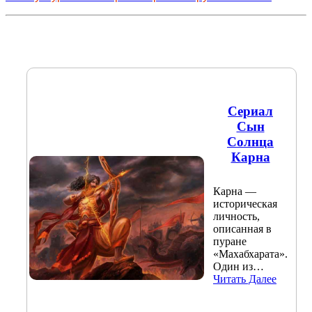
Сериал
Сын
Солнца
Карна
Карна —
историческая
личность,
описанная в
пуране
«Махабхарата».
Один из…
Читать Далее