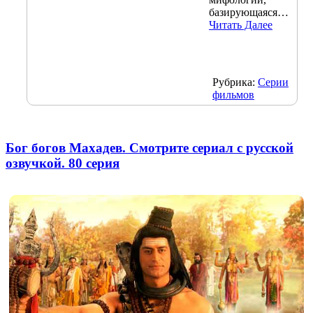
базирующаяся…
Читать Далее
Рубрика:
Серии
фильмов
Бог богов Махадев. Смотрите сериал с русской
озвучкой. 80 серия