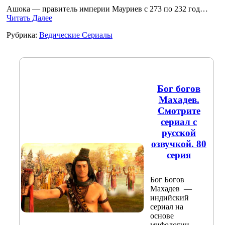
Ашока — правитель империи Мауриев с 273 по 232 год…
Читать Далее
Рубрика:
Ведические Сериалы
Бог богов
Махадев.
Смотрите
сериал с
русской
озвучкой. 80
серия
Бог Богов
Махадев —
индийский
сериал на
основе
мифологии,