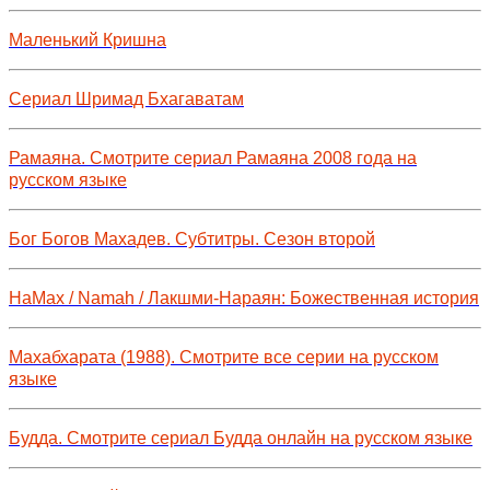
Маленький Кришна
Сериал Шримад Бхагаватам
Рамаяна. Смотрите сериал Рамаяна 2008 года на
русском языке
Бог Богов Махадев. Субтитры. Сезон второй
НаМах / Namah / Лакшми-Нараян: Божественная история
Махабхарата (1988). Смотрите все серии на русском
языке
Будда. Смотрите сериал Будда онлайн на русском языке