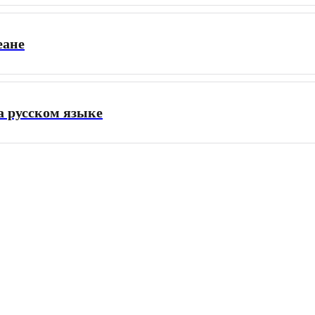
еане
а русском языке