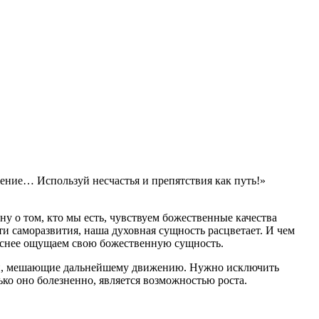
ение… Используй несчастья и препятствия как путь!»
у о том, кто мы есть, чувствуем божественные качества
и саморазвития, наша духовная сущность расцветает. И чем
 яснее ощущаем свою божественную сущность.
шки, мешающие дальнейшему движению. Нужно исключить
олько оно болезненно, является возможностью роста.