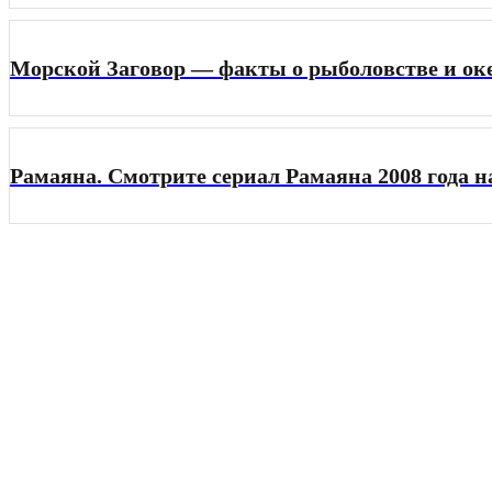
Морской Заговор — факты о рыболовстве и ок
Рамаяна. Смотрите сериал Рамаяна 2008 года н