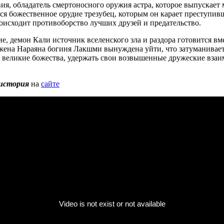
я, обладатель смертоносного оружия астра, которое выпускает 
тся божественное орудие трезубец, которым он карает преступив
исходит противоборство лучших друзей и предательство.
е, демон Кали источник вселенского зла и раздора готовится 
 жена Нараяна богиня Лакшми вынуждена уйти, что затуманивает
и великие божества, удержать свои возвышенные дружеские взаи
история
на
сайте