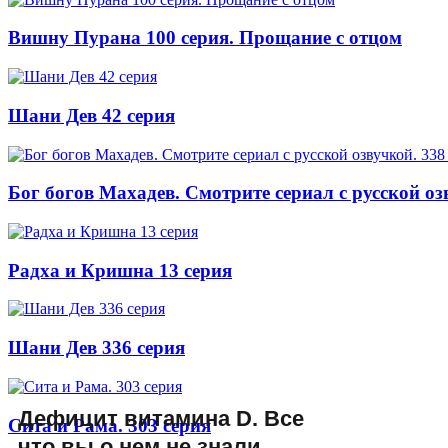
Вишну Пурана 100 серия. Прощание с отцом
Шани Дев 42 серия
Бог богов Махадев. Смотрите сериал с русской оз
Радха и Кришна 13 серия
Шани Дев 336 серия
Дефицит витамина D. Все
Сита и Рама. 303 серия
что вы о нем не знали