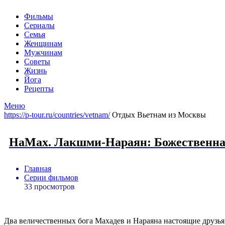
Фильмы
Сериалы
Семья
Женщинам
Мужчинам
Советы
Жизнь
Йога
Рецепты
Меню
https://p-tour.ru/countries/vetnam/
Отдых Вьетнам из Москвы
НаМах. Лакшми-Нараян: Божественная
Главная
Серии фильмов
33 просмотров
Два величественных бога Махадев и Нараяна настоящие друзья 