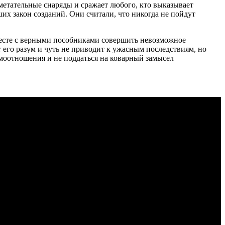
метательные снаряды и сражает любого, кто выказывает
ших закон созданий. Они считали, что никогда не пойдут
вместе с верными пособниками совершить невозможное
 его разум и чуть не приводит к ужасным последствиям, но
моотношения и не поддаться на коварный замысел