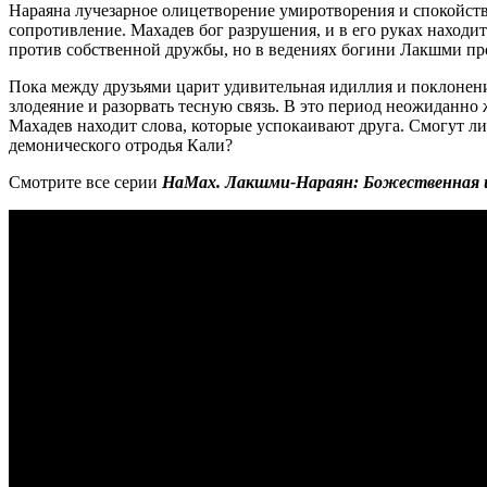
Нараяна лучезарное олицетворение умиротворения и спокойстви
сопротивление. Махадев бог разрушения, и в его руках находи
против собственной дружбы, но в ведениях богини Лакшми про
Пока между друзьями царит удивительная идиллия и поклонени
злодеяние и разорвать тесную связь. В это период неожиданно
Махадев находит слова, которые успокаивают друга. Смогут л
демонического отродья Кали?
Смотрите все серии
НаМах. Лакшми-Нараян: Божественная 