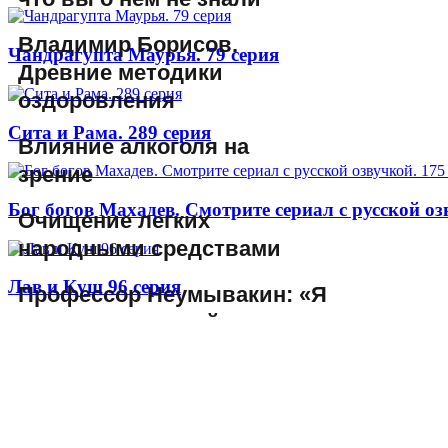
Владимир Борисов.
Чандрагупта Маурья. 79 серия
Древние методики
оздоровления
Сита и Рама. 289 серия
Влияние алкоголя на
зрение
Бог богов Махадев. Смотрите сериал с русской оз
Очищение легких
народными средствами
Лав и Куш 96 серия
Профессор Неумывакин: «Я
перестал пить чай и всем
советую…»
В Голландии признали
сыроедение официальным