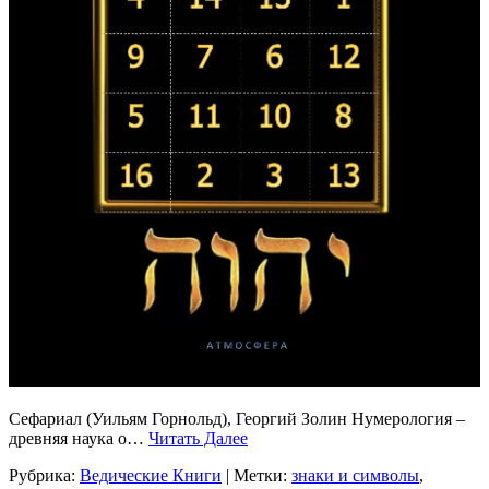
Сефариал (Уильям Горнольд), Георгий Золин Нумерология –
древняя наука о…
Читать Далее
Рубрика:
Ведические Книги
| Метки:
знаки и символы
,