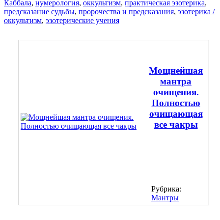
Каббала
,
нумерология
,
оккультизм
,
практическая эзотерика
,
предсказание судьбы
,
пророчества и предсказания
,
эзотерика /
оккультизм
,
эзотерические учения
Мощнейшая
мантра
очищения.
Полностью
очищающая
все чакры
Рубрика:
Мантры