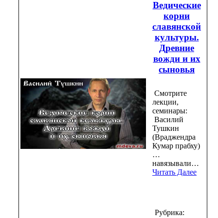
Ведические
корни
славянской
культуры.
Древние
вожди и их
сыновья
Смотрите
лекции,
семинары:
Василий
Тушкин
(Враджендра
Кумар прабху)
…
навязывали…
Читать Далее
Рубрика: