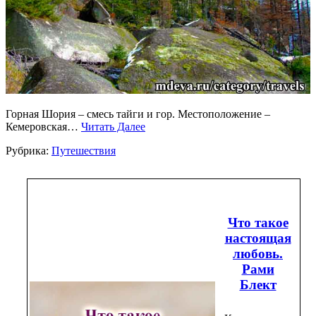
Горная Шория – смесь тайги и гор. Местоположение –
Кемеровская…
Читать Далее
Рубрика:
Путешествия
Что такое
настоящая
любовь.
Рами
Блект