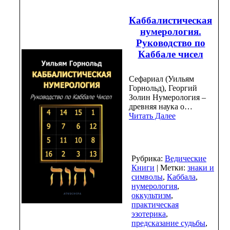
Каббалистическая
нумерология.
Руководство по
Каббале чисел
Сефариал (Уильям
Горнольд), Георгий
Золин Нумерология –
древняя наука о…
Читать Далее
Рубрика:
Ведические
Книги
| Метки:
знаки и
символы
,
Каббала
,
нумерология
,
оккультизм
,
практическая
эзотерика
,
предсказание судьбы
,