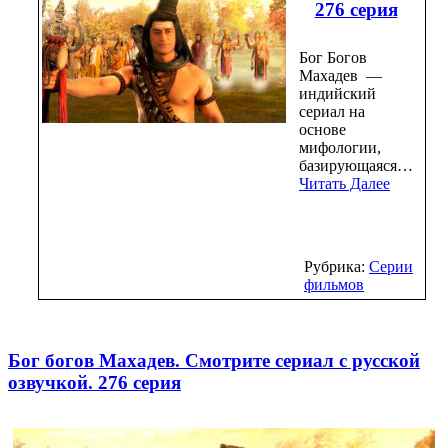
276 серия
Бог Богов
Махадев —
индийский
сериал на
основе
мифологии,
базирующаяся…
Читать Далее
Рубрика:
Серии
фильмов
Бог богов Махадев. Смотрите сериал с русской
озвучкой. 276 серия