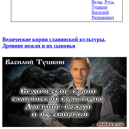
Веды
,
Русь
,
Тушкин
Василий
Рюрикович
Ведические корни славянской культуры.
Древние вожди и их сыновья