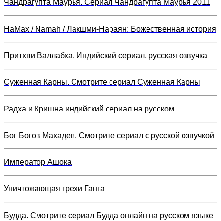
Чандрагупта Маурья. Сериал Чандрагупта Маурья 2011
НаМах / Namah / Лакшми-Нараян: Божественная история
Притхви Валлабха. Индийский сериал, русская озвучка
Суженная Карны. Смотрите сериал Суженная Карны
Радха и Кришна индийский сериал на русском
Бог Богов Махадев. Смотрите сериал с русской озвучкой
Император Ашока
Уничтожающая грехи Ганга
Будда. Смотрите сериал Будда онлайн на русском языке