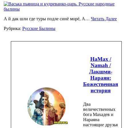
А й дак шли где туры подле синё морё, А…
Читать Далее
Рубрика:
Русские Былины
НаМах /
Namah /
Лакшми-
Нараян:
Божественная
история
Два
величественных
бога Махадев и
Нараяна
настоящие друзья