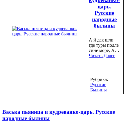
кудреванко-
царь.
Русские
народные
былины
А й дак шли
где туры подле
синё морё, А…
Читать Далее
Рубрика:
Русские
Былины
Васька пьяница и кудреванко-царь. Русские
народные былины