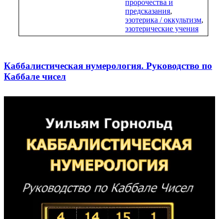
пророчества и
предсказания
,
эзотерика / оккультизм
,
эзотерические учения
Каббалистическая нумерология. Руководство по
Каббале чисел