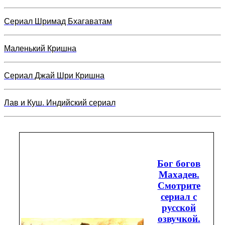
Сериал Шримад Бхагаватам
Маленький Кришна
Сериал Джай Шри Кришна
Лав и Куш. Индийский сериал
Бог богов
Махадев.
Смотрите
сериал с
русской
озвучкой.