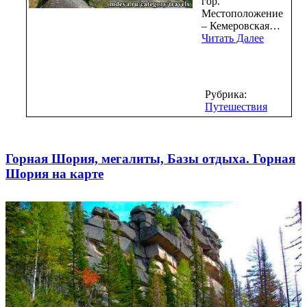
гор.
Местоположение
– Кемеровская…
Читать Далее
Рубрика:
Путешествия
Горная Шория, мегалиты, Базы отдыха. Горная
Шория на карте