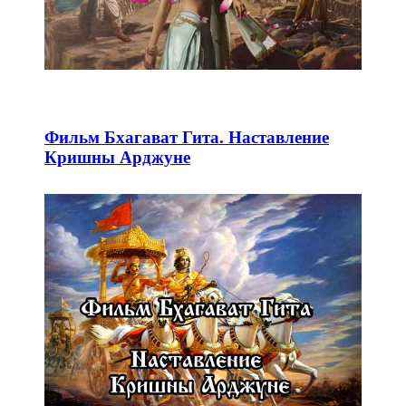
Фильм Бхагават Гита. Наставление
Кришны Арджуне