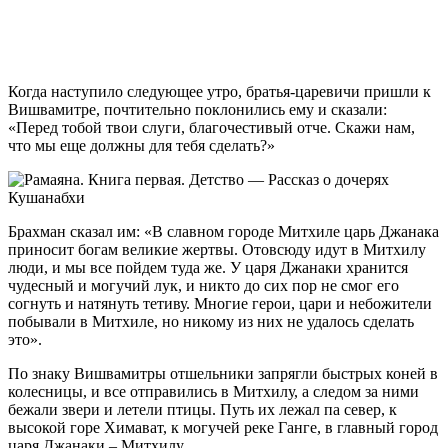
Когда наступило следующее утро, братья-царевичи пришли к
Вишвамитре, почтительно поклонились ему и сказали:
«Перед тобой твои слуги, благочестивый отче. Скажи нам,
что мы еще должны для тебя сделать?»
Брахман сказал им: «В славном городе Митхиле царь Джанака
приносит богам великие жертвы. Отовсюду идут в Митхилу
люди, и мы все пойдем туда же. У царя Джанаки хранится
чудесный и могучий лук, и никто до сих пор не смог его
согнуть и натянуть тетиву. Многие герои, цари и небожители
побывали в Митхиле, но никому из них не удалось сделать
это».
По знаку Вишвамитры отшельники запрягли быстрых коней в
колесницы, и все отправились в Митхилу, а следом за ними
бежали звери и летели птицы. Путь их лежал па север, к
высокой горе Химават, к могучей реке Ганге, в главный город
царя Джанаки – Митхилу.