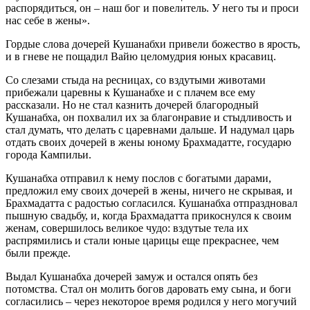
распорядиться, он – наш бог и повелитель. У него ты и проси
нас себе в жены».
Гордые слова дочерей Кушанабхи привели божество в ярость,
и в гневе не пощадил Вайю целомудрия юных красавиц.
Со слезами стыда на ресницах, со вздутыми животами
прибежали царевны к Кушанабхе и с плачем все ему
рассказали. Но не стал казнить дочерей благородный
Кушанабха, он похвалил их за благонравие и стыдливость и
стал думать, что делать с царевнами дальше. И надумал царь
отдать своих дочерей в жены юному Брахмадатте, государю
города Кампильи.
Кушанабха отправил к нему послов с богатыми дарами,
предложил ему своих дочерей в жены, ничего не скрывая, и
Брахмадатта с радостью согласился. Кушанабха отпраздновал
пышную свадьбу, и, когда Брахмадатта прикоснулся к своим
женам, совершилось великое чудо: вздутые тела их
распрямились и стали юные царицы еще прекраснее, чем
были прежде.
Выдал Кушанабха дочерей замуж и остался опять без
потомства. Стал он молить богов даровать ему сына, и боги
согласились – через некоторое время родился у него могучий