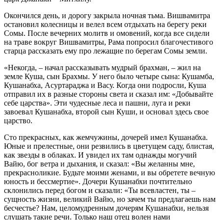
Окончился день, и дорогу закрыла ночная тьма. Вишвамитра
остановил колесницы и велел всем отдыхать на берегу реки
Сомы. После вечерних молитв и омовений, когда все сидели
на траве вокруг Вишвамитры, Рама попросил благочестивого
старца рассказать ему про лежащие по берегам Сомы земли.
«Некогда, – начал рассказывать мудрый брахман, – жил на
земле Куша, сын Брахмы. У него было четыре сына: Кушамба,
Кушанабха, Асуртараджа и Васу. Когда они подросли, Куша
отправил их в разные стороны света и сказал им: «Добывайте
себе царства». Эти чудесные леса и пашни, луга и реки
завоевал Кушанабха, второй сын Куши, и основал здесь свое
царство.
Сто прекрасных, как жемчужины, дочерей имел Кушанабха.
Юные и прелестные, они резвились в цветущем саду, блистая,
как звезды в облаках. И увидел их там однажды могучий
Вайю, бог ветра и дыхания, и сказал: «Вы желанны мне,
прекрасноликие. Будьте моими женами, и вы обретете вечную
юность и бессмертие». Дочери Кушанабхи почтительно
склонились перед богом и сказали: «Ты всевластен, ты –
сущность жизни, великий Вайю, но зачем ты предлагаешь нам
бесчестье? Нам, целомудренным дочерям Кушанабхи, нельзя
слушать такие речи. Только наш отец волен нами