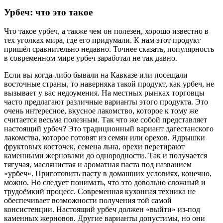
Урбеч: что это такое
Что такое урбеч, а также чем он полезен, хорошо известно в
тех уголках мира, где его придумали. К нам этот продукт
пришёл сравнительно недавно. Точнее сказать, популярность
в современном мире урбеч заработал не так давно.
Если вы когда-либо бывали на Кавказе или посещали
восточные страны, то наверняка такой продукт, как урбеч, не
вызывает у вас недоумения. На местных рынках торговцы
часто предлагают различные варианты этого продукта. Это
очень интересное, вкусное лакомство, которое к тому же
считается весьма полезным. Так что же собой представляет
настоящий урбеч? Это традиционный вариант дагестанского
лакомства, которое готовят из семян или орехов. Ядрышки
фруктовых косточек, семена льна, орехи перетирают
каменными жерновами до однородности. Так и получается
тягучая, маслянистая и ароматная паста под названием
«урбеч». Приготовить пасту в домашних условиях, конечно,
можно. Но следует понимать, что это довольно сложный и
трудоёмкий процесс. Современная кухонная техника не
обеспечивает возможности получения той самой
консистенции. Настоящий урбеч должен «выйти» из-под
каменных жерновов. Другие варианты допустимы, но они