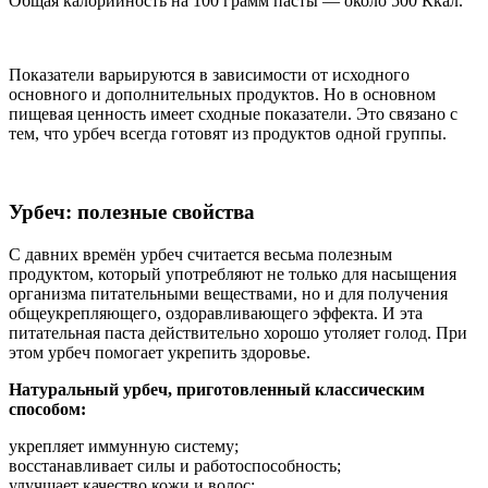
Общая калорийность на 100 грамм пасты — около 500 Ккал.
Показатели варьируются в зависимости от исходного
основного и дополнительных продуктов. Но в основном
пищевая ценность имеет сходные показатели. Это связано с
тем, что урбеч всегда готовят из продуктов одной группы.
Урбеч: полезные свойства
С давних времён урбеч считается весьма полезным
продуктом, который употребляют не только для насыщения
организма питательными веществами, но и для получения
общеукрепляющего, оздоравливающего эффекта. И эта
питательная паста действительно хорошо утоляет голод. При
этом урбеч помогает укрепить здоровье.
Натуральный урбеч, приготовленный классическим
способом:
укрепляет иммунную систему;
восстанавливает силы и работоспособность;
улучшает качество кожи и волос;