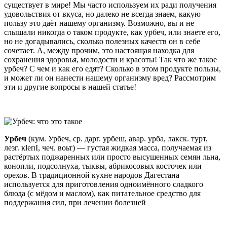
существует в мире! Мы часто используем их ради получения
удовольствия от вкуса, но далеко не всегда знаем, какую
пользу это даёт нашему организму. Возможно, вы и не
слышали никогда о таком продукте, как урбеч, или знаете его,
но не догадывались, сколько полезных качеств он в себе
сочетает. А, между прочим, это настоящая находка для
сохранения здоровья, молодости и красоты! Так что же такое
урбеч? С чем и как его едят? Сколько в этом продукте пользы,
и может ли он нанести нашему организму вред? Рассмотрим
эти и другие вопросы в нашей статье!
Урбеч
(кум. Урбеч, ср. дарг. урбеш, авар. урба, лакск. турт,
лезг. кӏепI, чеч. воьт) — густая жидкая масса, получаемая из
растёртых поджаренных или просто высушенных семян льна,
конопли, подсолнуха, тыквы, абрикосовых косточек или
орехов. В традиционной кухне народов Дагестана
используется для приготовления одноимённого сладкого
блюда (с мёдом и маслом), как питательное средство для
поддержания сил, при лечении болезней