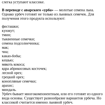
слегка уступают классике.
В переводе с аварского «урба»
— молотые семена льна.
Однако урбеч готовят не только из льняных семечек. Для
получения этого продукта используют:
фисташки;
кунжут;
тмин;
тыквенные семечки;
семена подсолнечника;
мак;
чиа;
какао-бобы;
кешью;
мякоть кокоса;
ядра абрикосовых косточек;
лесной орех;
грецкий орех;
конопляные семечки;
арахис;
миндаль.
Урбеч бывает многокомпонентным, или его готовят из одного
вида основы. Существует разнообразие вариантов урбеча. Но
классикой считается именно льняной урбеч.