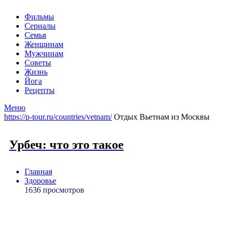
Фильмы
Сериалы
Семья
Женщинам
Мужчинам
Советы
Жизнь
Йога
Рецепты
Меню
https://p-tour.ru/countries/vetnam/
Отдых Вьетнам из Москвы
Урбеч: что это такое
Главная
Здоровье
1636 просмотров