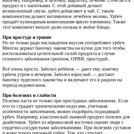
выпечку. Например, в булочки, шарлотку, печенье. Сочетается
продукт и с напитками. С этой добавкой делают
великолепный смузи, урбеч добавляют в чай. С таким
компонентом делают витаминное лечебное молоко. Урбеч
придаёт кулинарным композициям яркую изюминку. Также
этот компонент вносит долю пользы в любое блюдо.
При простуде и гриппе
Но не только ради наслаждения вкусом употребляют урбеч.
Многие держат баночку лакомства на кухне для того чтобы
воспользоваться целительной силой продукта в случае
сезонного заболевания гриппом, ОРВИ, простудой.
Всё очень просто. Заболел ребёнок — дают ему ложечку
урбеча утром и вечером. Заболел взрослый — достают
баночку чудесного лакомства и включают его в рацион на
период недомогания.
При болезнях и слабости
Полезна паста не только при простудных заболеваниях. Если
кто-то страдает хроническими недугами, учитывая
особенности заболевания, можно подобрать подходящий
урбеч. Например, классический льняной продукт полезен для
диабетиков. Урбеч из абрикосовой косточки оценят люди с
сердечно-сосудистыми заболеваниями. При болезнях суставов
и кожи хорош ореховый урбеч. Тем, кто страдает