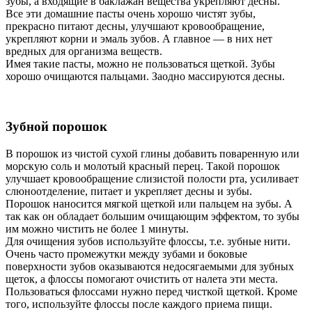
зубы, а входящие в баклажан вещества укрепляют десны.
Все эти домашние пасты очень хорошо чистят зубы,
прекрасно питают десны, улучшают кровообращение,
укрепляют корни и эмаль зубов. А главное — в них нет
вредных для организма веществ.
Имея такие пасты, можно не пользоваться щеткой. Зубы
хорошо очищаются пальцами. Заодно массируются десны.
Зубной порошок
В порошок из чистой сухой глины добавить поваренную или
морскую соль и молотый красный перец. Такой порошок
улучшает кровообращение слизистой полости рта, усиливает
слюноотделение, питает и укрепляет десны и зубы.
Порошок наносится мягкой щеткой или пальцем на зубы. А
так как он обладает большим очищающим эффектом, то зубы
им можно чистить не более 1 минуты.
Для очищения зубов используйте флоссы, т.е. зубные нити.
Очень часто промежутки между зубами и боковые
поверхности зубов оказываются недосягаемыми для зубных
щеток, а флоссы помогают очистить от налета эти места.
Пользоваться флоссами нужно перед чисткой щеткой. Кроме
того, используйте флоссы после каждого приема пищи.