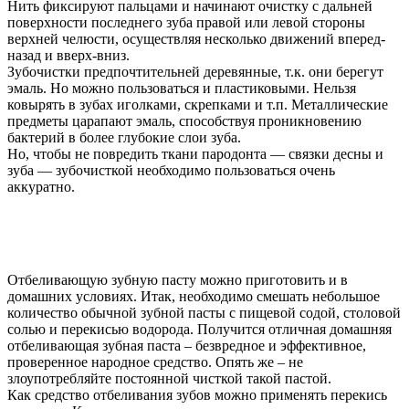
Нить фиксируют пальцами и начинают очистку с дальней
поверхности последнего зуба правой или левой стороны
верхней челюсти, осуществляя несколько движений вперед-
назад и вверх-вниз.
Зубочистки предпочтительней деревянные, т.к. они берегут
эмаль. Но можно пользоваться и пластиковыми. Нельзя
ковырять в зубах иголками, скрепками и т.п. Металлические
предметы царапают эмаль, способствуя проникновению
бактерий в более глубокие слои зуба.
Но, чтобы не повредить ткани пародонта — связки десны и
зуба — зубочисткой необходимо пользоваться очень
аккуратно.
Отбеливающую зубную пасту можно приготовить и в
домашних условиях. Итак, необходимо смешать небольшое
количество обычной зубной пасты с пищевой содой, столовой
солью и перекисью водорода. Получится отличная домашняя
отбеливающая зубная паста – безвредное и эффективное,
проверенное народное средство. Опять же – не
злоупотребляйте постоянной чисткой такой пастой.
Как средство отбеливания зубов можно применять перекись