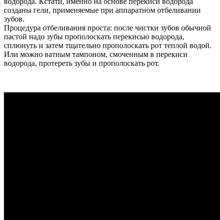
водорода. Кстати, именно на основе перекиси водорода
созданы гели, применяемые при аппаратном отбеливании
зубов.
Процедура отбеливания проста: после чистки зубов обычной
пастой надо зубы прополоскать перекисью водорода,
сплюнуть и затем тщательно прополоскать рот теплой водой.
Или можно ватным тампоном, смоченным в перекиси
водорода, протереть зубы и прополоскать рот.