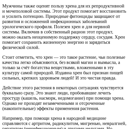
Мужчины также оценят пользу хрена для их репродуктивной
и мочеполовой системы. Этот продукт помогает восстановить
и усилить потенцию. Природные фитонциды защищают от
развития и осложнений инфекционных заболеваний
урологического профиля. Полезен хрен и для нервной
системы. Включив в собственный рацион этот продукт,
можно оказать неоценимую поддержку сердцу, сосудам. Хрен
помогает сохранить жизненную энергию и зарядиться
физической силой.
Стоит отметить, что хрен — это такое растение, чьи полезные
качества легко объясняются, без всякой магии и вымысла, а
только за счёт богатства веществами, вложенными в эту
культуру самой природой. Издавна хрен был признан пищей
сильных, крепких здоровьем людей! И это чистая правда.
Действие этого растения в некоторых ситуациях чувствуется
буквально сразу. Это знают люди, пробовавшие лечить
простуду (кашель, насморк, недомогание) при помощи хрена.
Однако не проходят незамеченными и отсроченные
(накопительные) эффекты применения растения.
Например, при помощи хрена в народной медицине
справляются с артритом, радикулитом, мигренью, невралгией,
гепатитом (неинфекционным) и другими недугами. Но,