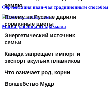
землю
Ферментация иван-чая традиционным способом
Почему на Руси не дарили
сорванные цветы
Маска для лица из крахмала
Энергетический источник
семьи
Канада запрещает импорт и
экспорт акульих плавников
Что означает род, корни
Волшебство Мудр