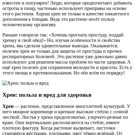
известен и популярен! Люди, которые предпочитают добавить
остроты в пищу, частенько используют приправы на основе
этого растения. Хорош хрен не только в качестве пикантного
дополнения к блюдам. Ведь это растение несёт пользу
человеческому организму.
Раньше говорили так: «Хочешь прогнать простуду, поддай
хренку в свой обед!» Но, изучая особенности и свойства
хрена, мы сделали удивительные выводы. Оказывается,
полезен хрен не только для защиты от простуды и прочих
респираторных болезней. Это растение уже довольно давно
используют для решения массы проблем по части здоровья. А
ещё хрен полезен для сохранения молодости и красоты. Есть у
этого овоща и противопоказания. Но обо всём по порядку!
Хрен: польза и вред для здоровья
Хрен
— растение, представленное многолетней культурой. У
него мощное корневище и крепкие высокие стебли с сочной
листвой. Листья у хрена продолговатые, узорчато-резные по
краю. Они вертикально располагаются на стебле, имеют
плотную фактуру. Когда растение вызревает, листочки
становятся жёсткими, плотными, цвет тёмно-зелёный. От