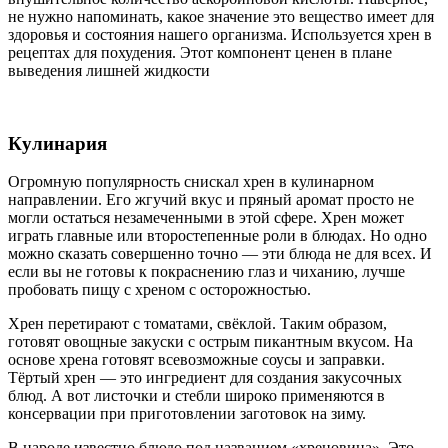
не нужно напоминать, какое значение это вещество имеет для
здоровья и состояния нашего организма. Используется хрен в
рецептах для похудения. Этот компонент ценен в плане
выведения лишней жидкости
Кулинария
Огромную популярность снискал хрен в кулинарном
направлении. Его жгучий вкус и пряный аромат просто не
могли остаться незамеченными в этой сфере. Хрен может
играть главные или второстепенные роли в блюдах. Но одно
можно сказать совершенно точно — эти блюда не для всех. И
если вы не готовы к покраснению глаз и чиханию, лучше
пробовать пищу с хреном с осторожностью.
Хрен перетирают с томатами, свёклой. Таким образом,
готовят овощные закуски с острым пикантным вкусом. На
основе хрена готовят всевозможные соусы и заправки.
Тёртый хрен — это ингредиент для создания закусочных
блюд. А вот листочки и стебли широко применяются в
консервации при приготовлении заготовок на зиму.
В народе известно блюдо под названием «хреновина». Это