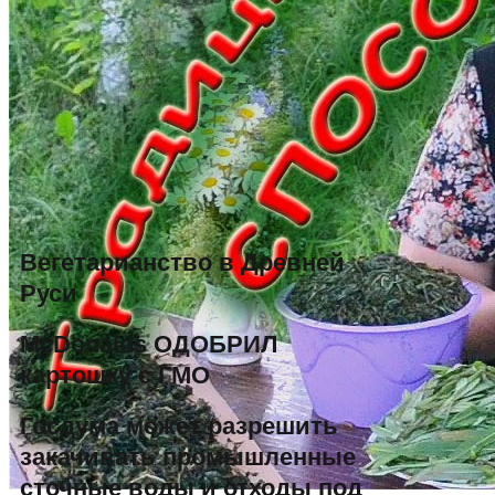
Вегетарианство в Древней
Руси
McDonalds ОДОБРИЛ
картошку с ГМО
Госдума может разрешить
закачивать промышленные
сточные воды и отходы под