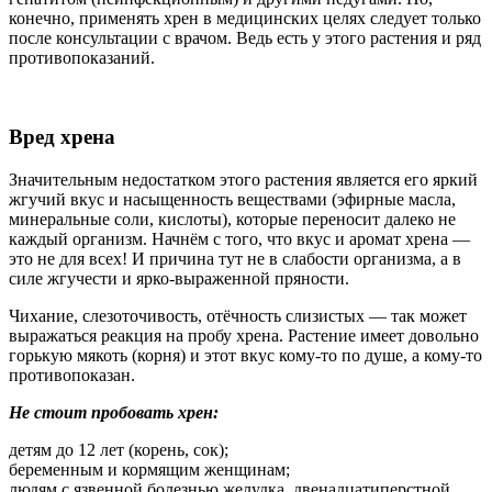
конечно, применять хрен в медицинских целях следует только
после консультации с врачом. Ведь есть у этого растения и ряд
противопоказаний.
Вред хрена
Значительным недостатком этого растения является его яркий
жгучий вкус и насыщенность веществами (эфирные масла,
минеральные соли, кислоты), которые переносит далеко не
каждый организм. Начнём с того, что вкус и аромат хрена —
это не для всех! И причина тут не в слабости организма, а в
силе жгучести и ярко-выраженной пряности.
Чихание, слезоточивость, отёчность слизистых — так может
выражаться реакция на пробу хрена. Растение имеет довольно
горькую мякоть (корня) и этот вкус кому-то по душе, а кому-то
противопоказан.
Не стоит пробовать хрен:
детям до 12 лет (корень, сок);
беременным и кормящим женщинам;
людям с язвенной болезнью желудка, двенадцатиперстной