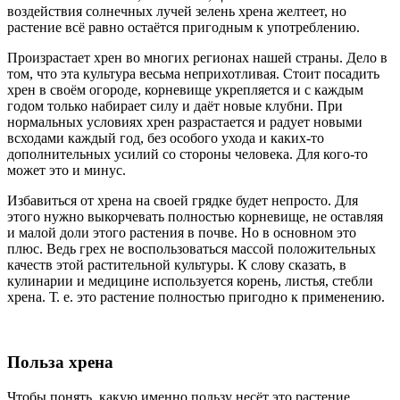
воздействия солнечных лучей зелень хрена желтеет, но
растение всё равно остаётся пригодным к употреблению.
Произрастает хрен во многих регионах нашей страны. Дело в
том, что эта культура весьма неприхотливая. Стоит посадить
хрен в своём огороде, корневище укрепляется и с каждым
годом только набирает силу и даёт новые клубни. При
нормальных условиях хрен разрастается и радует новыми
всходами каждый год, без особого ухода и каких-то
дополнительных усилий со стороны человека. Для кого-то
может это и минус.
Избавиться от хрена на своей грядке будет непросто. Для
этого нужно выкорчевать полностью корневище, не оставляя
и малой доли этого растения в почве. Но в основном это
плюс. Ведь грех не воспользоваться массой положительных
качеств этой растительной культуры. К слову сказать, в
кулинарии и медицине используется корень, листья, стебли
хрена. Т. е. это растение полностью пригодно к применению.
Польза хрена
Чтобы понять, какую именно пользу несёт это растение