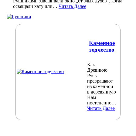
Рушниками завешивали окно „от злых духов”, когда
освящали хату или…
Читать Далее
Каменное
зодчество
Как
Древнюю
Русь
превращают
из каменной
в деревянную
Нам
постепенно…
Читать Далее