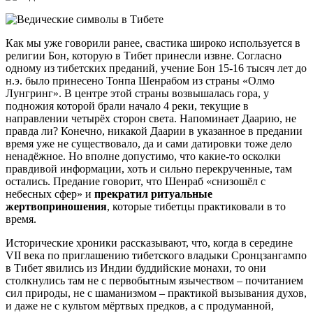
Как мы уже говорили ранее, свастика широко используется в
религии Бон, которую в Тибет принесли извне. Согласно
одному из тибетских преданий, учение Бон 15-16 тысяч лет до
н.э. было принесено Тонпа Шенрабом из страны «Олмо
Лунгринг». В центре этой страны возвышалась гора, у
подножия которой брали начало 4 реки, текущие в
направлении четырёх сторон света. Напоминает Даарию, не
правда ли? Конечно, никакой Даарии в указанное в предании
время уже не существовало, да и сами датировки тоже дело
ненадёжное. Но вполне допустимо, что какие-то осколки
правдивой информации, хоть и сильно перекрученные, там
остались. Предание говорит, что Шенраб «снизошёл с
небесных сфер» и
прекратил ритуальные
жертвоприношения
, которые тибетцы практиковали в то
время.
Исторические хроники рассказывают, что, когда в середине
VII века по приглашению тибетского владыки Сронцзангампо
в Тибет явились из Индии буддийские монахи, то они
столкнулись там не с первобытным язычеством – почитанием
сил природы, не с шаманизмом – практикой вызывания духов,
и даже не с культом мёртвых предков, а с продуманной,