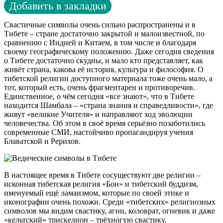
Добавить в закладки
Свастичные символы очень сильно распространены и в
Тибете – стране достаточно закрытой и малоизвестной, по
сравнению с Индией и Китаем, в том числе и благодаря
своему географическому положению. Даже сегодня сведения
о Тибете достаточно скудны, и мало кто представляет, как
живёт страна, какова её история, культура и философия. О
тибетской религии доступного материала тоже очень мало, а
тот, который есть, очень фрагментарен и противоречив.
Единственное, о чём сегодня «все знают», что в Тибете
находится Шамбала – «страна знания и справедливости», где
живут «великие Учителя» и направляют ход эволюции
человечества. Об этом в своё время серьёзно позаботились
современные СМИ, настойчиво пропагандируя учения
Блаватской и Рерихов.
В настоящее время в Тибете сосуществуют две религии –
исконная тибетская религия «Бон» и тибетский буддизм,
именуемый ещё ламаизмом, которые по своей этике и
иконографии очень похожи. Среди «тибетских» религиозных
символов мы видим свастику, агни, коловрат, огневик и даже
«кельтский» трискелион – трёхногую свастику.