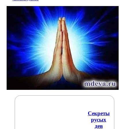
Секреты
русых
дев