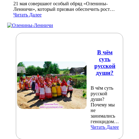
21 мая совершают особый обряд «Оленины-
Ленничи», который призван обеспечить рост…
Читать Далее
В чём
суть
русской
души?
В чём суть
русской
души?
Почему мы
не
занимались
геноцидом…
Читать Далее