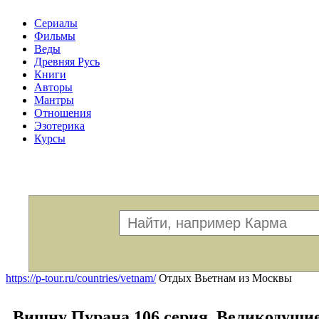
Сериалы
Фильмы
Веды
Древняя Русь
Книги
Авторы
Мантры
Отношения
Эзотерика
Курсы
Меню
https://p-tour.ru/countries/vetnam/
Отдых Вьетнам из Москвы
Вишну Пурана 106 серия. Великодуши