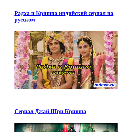
Радха и Кришна индийский сериал на
русском
Сериал Джай Шри Кришна