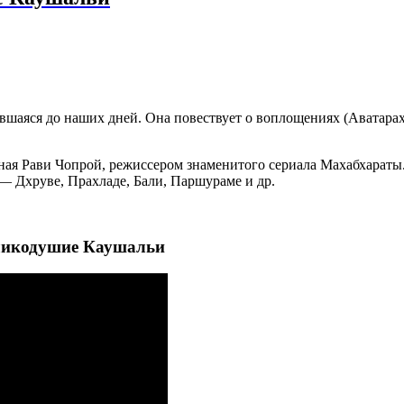
вшаяся до наших дней. Она повествует о воплощениях (Аватара
ная Рави Чопрой, режиссером знаменитого сериала Махабхараты
— Дхруве, Прахладе, Бали, Паршураме и др.
еликодушие Каушальи