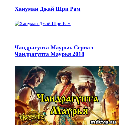
Хануман Джай Шри Рам
Чандрагупта Маурья. Сериал
Чандрагупта Маурья 2018