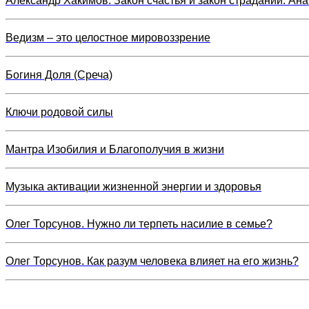
Александр Хакимов. Закон счастья и закон страданий. Ан
Ведизм – это целостное мировоззрение
Богиня Доля (Среча)
Ключи родовой силы
Мантра Изобилия и Благополучия в жизни
Музыка активации жизненной энергии и здоровья
Олег Торсунов. Нужно ли терпеть насилие в семье?
Олег Торсунов. Как разум человека влияет на его жизнь?