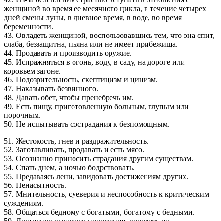
женщиной во время ее месячного цикла, в течение четырех
дней смены луны, в дневное время, в воде, во время
беременности.
43. Овладеть женщиной, воспользовавшись тем, что она спит,
слаба, беззащитна, пьяна или не имеет прибежища.
44. Продавать и производить оружие.
45. Испражняться в огонь, воду, в саду, на дороге или
коровьем загоне.
46. Подозрительность, скептицизм и цинизм.
47. Наказывать безвинного.
48. Давать обет, чтобы пренебречь им.
49. Есть пищу, приготовленную больным, глупым или
порочным.
50. Не испытывать сострадания к безпомощным.
51. Жестокость, гнев и раздражительность.
52. Заготавливать, продавать и есть мясо.
53. Осознанно приносить страдания другим существам.
54. Спать днем, а ночью бодрствовать.
55. Предаваясь лени, завидовать достижениям других.
56. Ненасытность.
57. Мнительность, суеверия и неспособность к критическим
суждениям.
58. Общаться бедному с богатыми, богатому с бедными.
59. Достигнув высокого положения, воровать из