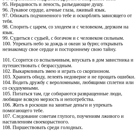
95. Нерадивость и леность, разъедающие душу.
96. Лукавое сердце, алчные глаза, лживый язык.
97. Обижать подчиненного тебе и оскорблять зависящего от
тебя.
98. Спорить с царем, со злодеем и с человеком, дерзким на
язык.
99. Судиться с судьей, с богачом и с человеком сильным.
100. Упрекать небо за дождь и океан за бурю; открывать
незнакомцу свое сердце и постороннему свою тайну.
101. Ссорится со вспыльчивым, впускать в дом завистника и
путешествовать с безрассудным.
102. Выкармливать змею и играть со скорпионом.
103. Хранить обиду, лелеять недоверие и не прощать ошибки.
104. Водить дружбу с вероломными, любящими сплетни или
со скудоумными.
105. Питаться там, где собираются развращенные люди,
любящие всякую мерзость и непотребства.
106. Жить в роскоши на занятые деньги и упрекать
помогающего тебе.
107. Следование советам глупого, поучениям лживого и
наставлениям своекорыстного.
108. Пиршествовать среди голодных.