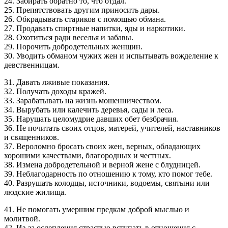
24. Забирать обратно то, что отдал.
25. Препятствовать другим приносить дары.
26. Обкрадывать стариков с помощью обмана.
27. Продавать спиртные напитки, яды и наркотики.
28. Охотиться ради веселья и забавы.
29. Порочить добродетельных женщин.
30. Уводить обманом чужих жен и испытывать вожделение к
девственницам.
31. Давать лживые показания.
32. Получать доходы кражей.
33. Зарабатывать на жизнь мошенничеством.
34. Вырубать или калечить деревья, сады и леса.
35. Нарушать целомудрие давших обет безбрачия.
36. Не почитать своих отцов, матерей, учителей, наставников
и священников.
37. Вероломно бросать своих жен, верных, обладающих
хорошими качествами, благородных и честных.
38. Измена добродетельной и верной жене с блудницей.
39. Неблагодарность по отношению к тому, кто помог тебе.
40. Разрушать колодцы, источники, водоемы, святыни или
людские жилища.
41. Не помогать умершим предкам доброй мыслью и
молитвой.
42. Из-за ослепления страстью вступать в отношения с