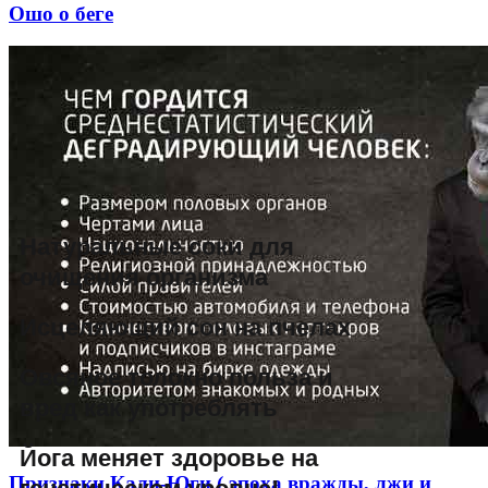
Ошо о беге
Натуральные соки для
очищения организма
Исцеляющий сон на пчелах
Овсяное толокно польза и
вред как употреблять
Йога меняет здоровье на
Признаки Кали-Юги ( эпоха вражды, лжи и