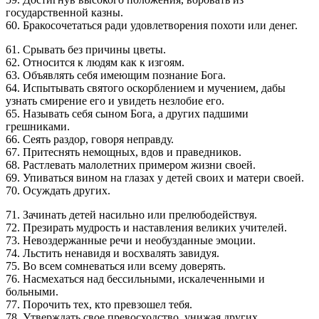
государственной казны.
60. Бракосочетаться ради удовлетворения похоти или денег.
61. Срывать без причины цветы.
62. Относится к людям как к изгоям.
63. Объявлять себя имеющим познание Бога.
64. Испытывать святого оскорблением и мучением, дабы
узнать смирение его и увидеть незлобие его.
65. Называть себя сыном Бога, а других падшими
грешниками.
66. Сеять раздор, говоря неправду.
67. Притеснять немощных, вдов и праведников.
68. Растлевать малолетних примером жизни своей.
69. Упиваться вином на глазах у детей своих и матери своей.
70. Осуждать других.
71. Зачинать детей насильно или прелюбодействуя.
72. Презирать мудрость и наставления великих учителей.
73. Невоздержанные речи и необузданные эмоции.
74. Льстить ненавидя и восхвалять завидуя.
75. Во всем сомневаться или всему доверять.
76. Насмехаться над бессильными, искалеченными и
больными.
77. Порочить тех, кто превзошел тебя.
78. Утверждать свое превосходство, унижая других.