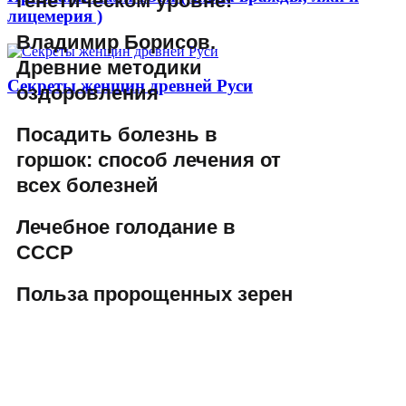
генетическом уровне!
лицемерия )
Владимир Борисов.
Древние методики
Секреты женщин древней Руси
оздоровления
Посадить болезнь в
горшок: способ лечения от
всех болезней
Лечебное голодание в
СССР
Польза пророщенных зерен