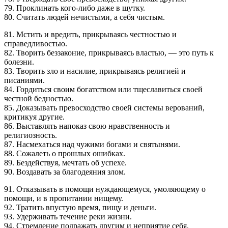
79. Проклинать кого-либо даже в шутку.
80. Считать людей нечистыми, а себя чистым.
81. Мстить и вредить, прикрываясь честностью и
справедливостью.
82. Творить беззаконие, прикрываясь властью, — это путь к
болезни.
83. Творить зло и насилие, прикрываясь религией и
писаниями.
84. Гордиться своим богатством или тщеславиться своей
честной бедностью.
85. Доказывать превосходство своей системы верований,
критикуя другие.
86. Выставлять напоказ свою нравственность и
религиозность.
87. Насмехаться над чужими богами и святынями.
88. Сожалеть о прошлых ошибках.
89. Бездействуя, мечтать об успехе.
90. Воздавать за благодеяния злом.
91. Отказывать в помощи нуждающемуся, умоляющему о
помощи, и в пропитании нищему.
92. Тратить впустую время, пищу и деньги.
93. Удерживать течение реки жизни.
94. Стремление подражать другим и неприятие себя.