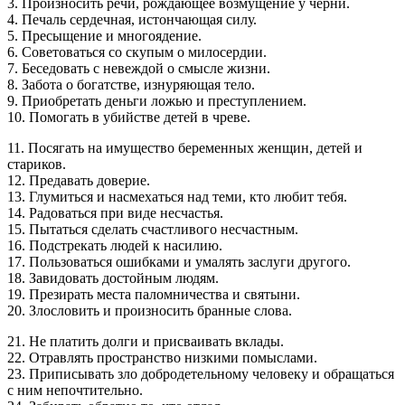
3. Произносить речи, рождающее возмущение у черни.
4. Печаль сердечная, истончающая силу.
5. Пресыщение и многоядение.
6. Советоваться со скупым о милосердии.
7. Беседовать с невеждой о смысле жизни.
8. Забота о богатстве, изнуряющая тело.
9. Приобретать деньги ложью и преступлением.
10. Помогать в убийстве детей в чреве.
11. Посягать на имущество беременных женщин, детей и
стариков.
12. Предавать доверие.
13. Глумиться и насмехаться над теми, кто любит тебя.
14. Радоваться при виде несчастья.
15. Пытаться сделать счастливого несчастным.
16. Подстрекать людей к насилию.
17. Пользоваться ошибками и умалять заслуги другого.
18. Завидовать достойным людям.
19. Презирать места паломничества и святыни.
20. Злословить и произносить бранные слова.
21. Не платить долги и присваивать вклады.
22. Отравлять пространство низкими помыслами.
23. Приписывать зло добродетельному человеку и обращаться
с ним непочтительно.