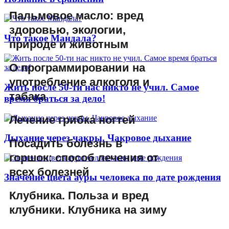
Пальмовое масло: вред
здоровью, экологии,
Что такое Мандала?
природе и животным
О программировании на
употребление алкоголя и
Жить после 50-ти нас никто не учил. Самое
табака
время браться за дело!
Лечение грибка ногтей
Дыхание через чакры. Чакровое дыхание
Посадить болезнь в
горшок: способ лечения от
всех болезней
Значение цвета ауры человека по дате рождения
Клубника. Польза и вред
клубники. Клубника на зиму