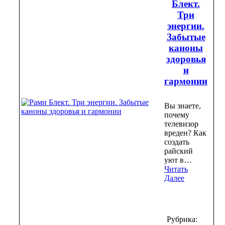
Блект.
Три
энергии.
Забытые
каноны
здоровья
и
гармонии
Вы знаете,
почему
телевизор
вреден? Как
создать
райский
уют в…
Читать
Далее
Рубрика: