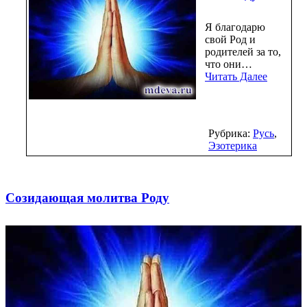
Я благодарю
свой Род и
родителей за то,
что они…
Читать Далее
Рубрика:
Русь
,
Эзотерика
Созидающая молитва Роду