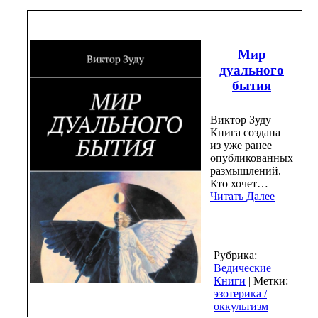
Мир
дуального
бытия
Виктор Зуду
Книга создана
из уже ранее
опубликованных
размышлений.
Кто хочет…
Читать Далее
Рубрика:
Ведические
Книги
| Метки:
эзотерика /
оккультизм