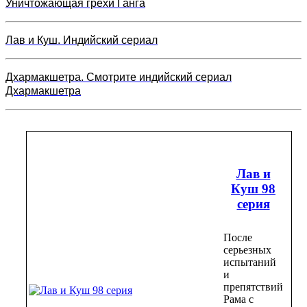
Уничтожающая грехи Ганга
Лав и Куш. Индийский сериал
Дхармакшетра. Смотрите индийский сериал
Дхармакшетра
Лав и
Куш 98
серия
После
серьезных
испытаний
и
препятствий
Рама с