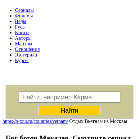
Сериалы
Фильмы
Веды
Русь
Книги
Авторы
Мантры
Отношения
Эзотерика
Курсы
Меню
https://p-tour.ru/countries/vetnam/
Отдых Вьетнам из Москвы
Бог богов Махадев. Смотрите сериал