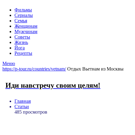
Фильмы
Сериалы
Семья
Женщинам
Мужчинам
Советы
Жизнь
Йога
Рецепты
Меню
https://p-tour.ru/countries/vetnam/
Отдых Вьетнам из Москвы
Иди навстречу своим целям!
Главная
Статьи
485 просмотров