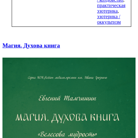
практическая
эзотерика
,
эзотерика /
оккультизм
Магия. Духова книга