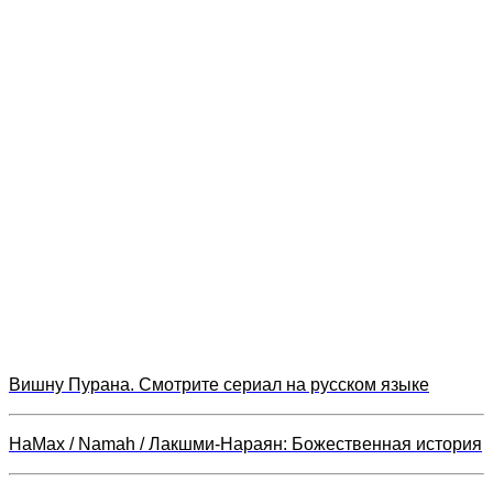
Вишну Пурана. Смотрите сериал на русском языке
НаМах / Namah / Лакшми-Нараян: Божественная история