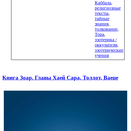
Каббала
,
религиозные
тексты
,
тайные
знания
,
толкование
,
Тора
,
эзотерика /
оккультизм
,
эзотерические
учения
Книга Зоар. Главы Хаей Сара, Толдот, Ваеце