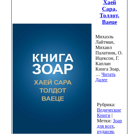
Хаей
Сара,
Толдот,
Ваеце
Михаэль
Лайтман,
Михаил
Палатник, О.
Ицексон, Г.
Каплан
Книга Зоар,
…
Читать
Далее
Рубрика:
Ведические
Книги
|
Метки:
Зоар
для всех
,
иудаизм
,