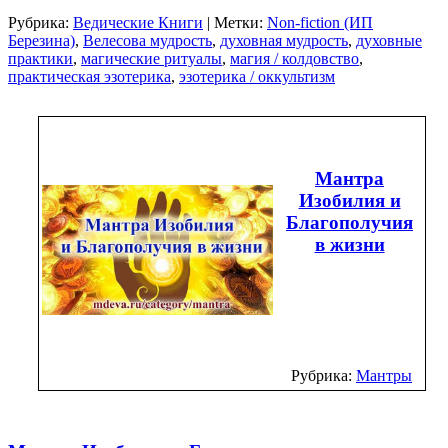
Рубрика:
Ведические Книги
| Метки:
Non-fiction (ИП
Березина)
,
Велесова мудрость
,
духовная мудрость
,
духовные
практики
,
магические ритуалы
,
магия / колдовство
,
практическая эзотерика
,
эзотерика / оккультизм
Мантра
Изобилия и
Благополучия
в жизни
Рубрика:
Мантры