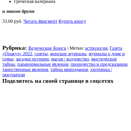
Греческая валериана
и многое другое
33.00 руб.
Читать фрагмент
Купить книгу
Рубрика:
Ведические Книги
| Метки:
астрология
,
Газета
«Оракул» 2022
,
газеты
,
женские журналы
,
журналы о доме и
семье
,
загадки истории
,
магия / колдовство
,
мистические
тайны
,
паранормальные явления
,
пророчества и предсказания
,
таинственные явления
,
тайны мироздания
,
эзотерика /
оккультизм
Поделитесь на своей странице в соцсетях