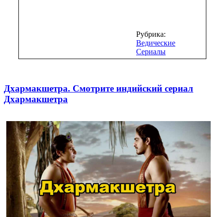
Рубрика:
Ведические
Сериалы
Дхармакшетра. Смотрите индийский сериал
Дхармакшетра