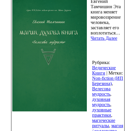
Евгений
Тамчишин Эта
книга меняет
мировоззрение
человека,
заставляет его
воплотиться…
Читать Далее
Рубрика:
Ведические
Книги
| Метки:
Non-fiction (ИП
Березина)
,
Велесова
мудрость
,
духовная
мудрость
,
духовные
практики
,
магические
ритуалы
,
магия
/ колдовство
,