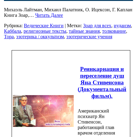
Михаэль Лайтман, Михаил Палатник, О. Ицексон, Г. Каплан
Книга Зоар,…
Читать Далее
Рубрика:
Ведические Книги
| Метки:
Зоар для всех
,
иудаизм
,
Каббала
,
религиозные тексты
,
тайные знания
,
толкование
,
Тора
,
эзотерика / оккультизм
,
эзотерические учения
Реинкарнация и
переселение душ
Яна Стивенсона
(Документальный
фильм).
Американский
психиатр Ян
Стивенсон,
работающий глав
врачом отделения