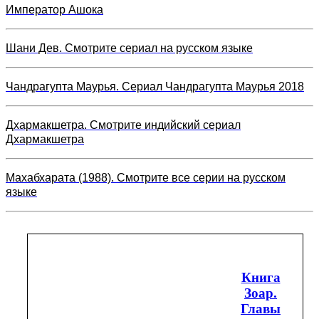
Император Ашока
Шани Дев. Смотрите сериал на русском языке
Чандрагупта Маурья. Сериал Чандрагупта Маурья 2018
Дхармакшетра. Смотрите индийский сериал
Дхармакшетра
Махабхарата (1988). Смотрите все серии на русском
языке
Книга
Зоар.
Главы