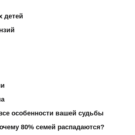
х детей
ензий
ни
ла
 все особенности вашей судьбы
почему 80% семей распадаются?