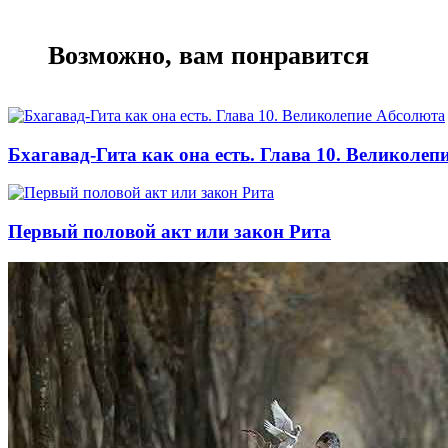
Возможно, вам понравится
Бхагавад-Гита как она есть. Глава 10. Великоле
Первый половой акт или закон Рита