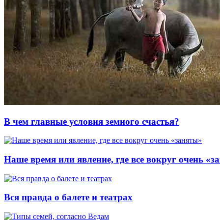
В чем главные условия земного счастья?
Наше время или явление, где все вокруг очень «з
Вся правда о балете и театрах