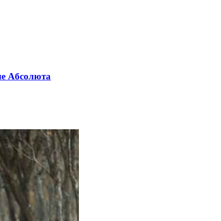
пие Aбсолюта