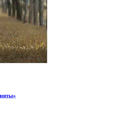
аняты»