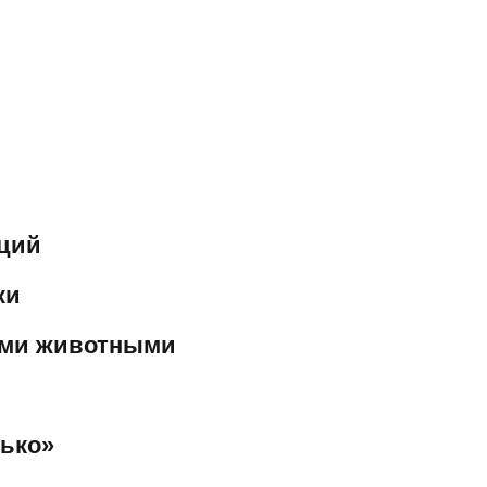
аций
ки
ими животными
рько»