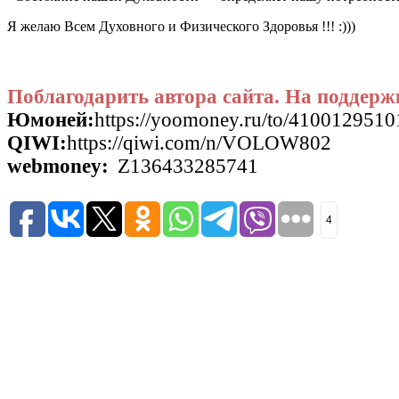
Я желаю Всем Духовного и Физического Здоровья !!! :)))
Поблагодарить автора сайта. На поддерж
Юмоней:
https://yoomoney.ru/to/410012951
QIWI:
https://qiwi.com/n/VOLOW802
webmoney:
Z136433285741
4