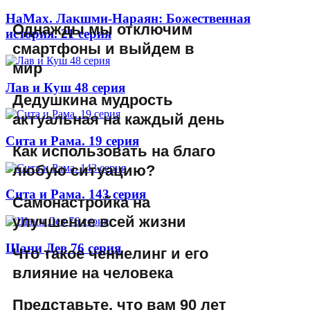
НаМах. Лакшми-Нараян: Божественная
Однажды мы отключим
история. 21 серия
смартфоны и выйдем в
мир
Лав и Куш 48 серия
Дедушкина мудрость
актуальная на каждый день
Сита и Рама. 19 серия
Как использовать на благо
любую ситуацию?
Сита и Рама. 143 серия
Самонастройка на
улучшение всей жизни
Шани Дев 76 серия
Что такое ченнелинг и его
влияние на человека
Представьте, что вам 90 лет