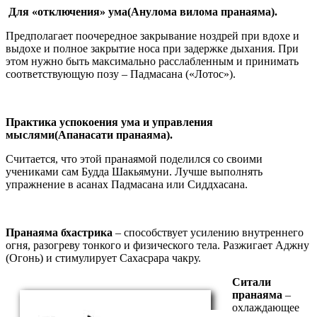
Для «отключения» ума(Анулома вилома пранаяма).
Предполагает поочередное закрывание ноздрей при вдохе и
выдохе и полное закрытие носа при задержке дыхания. При
этом нужно быть максимально расслабленным и принимать
соответствующую позу – Падмасана («Лотос»).
Практика успокоения ума и управления
мыслями(Апанасати пранаяма).
Считается, что этой пранаямой поделился со своими
учениками сам Будда Шакьямуни. Лучше выполнять
упражнение в асанах Падмасана или Сиддхасана.
Пранаяма бхастрика
– способствует усилению внутреннего
огня, разогреву тонкого и физического тела. Разжигает Аджну
(Огонь) и стимулирует Сахасрара чакру.
Ситали
пранаяма
–
охлаждающее