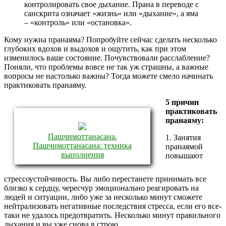
контролировать свое дыхание. Прана в переводе с
санскрита означает «жизнь» или «дыхание», а яма
– «контроль» или «остановка».
Кому нужна пранаяма? Попробуйте сейчас сделать несколько
глубоких вдохов и выдохов и ощутить, как при этом
изменилось ваше состояние. Почувствовали расслабление?
Поняли, что проблемы вовсе не так уж страшны, а важные
вопросы не настолько важны? Тогда можете смело начинать
практиковать пранаяму.
5 причин
практиковать
пранаяму:
Пашчимоттанасана.
1. Занятия
Пашчимоттанасана: техника
пранаямой
выполнения
повышают
стрессоустойчивость. Вы либо перестанете принимать все
близко к сердцу, чересчур эмоционально реагировать на
людей и ситуации, либо уже за несколько минут сможете
нейтрализовать негативные последствия стресса, если его все-
таки не удалось предотвратить. Несколько минут правильного
дыхания и вы уже снова в строю.