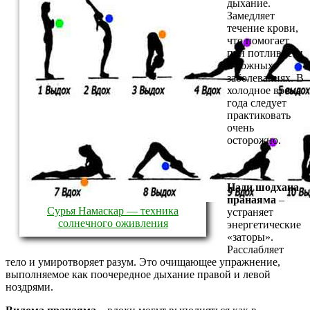
дыхание.
Замедляет
течение крови,
что помогает
при потливости
и кожных
заболеваниях. В
холодное время
года следует
практиковать
очень
осторожно.
Нади шодхана
пранаяма
–
Сурья Намаскар — техника
устраняет
солнечного оживления
энергетические
«заторы».
Расслабляет
тело и умиротворяет разум. Это очищающее упражнение,
выполняемое как поочередное дыхание правой и левой
ноздрями.