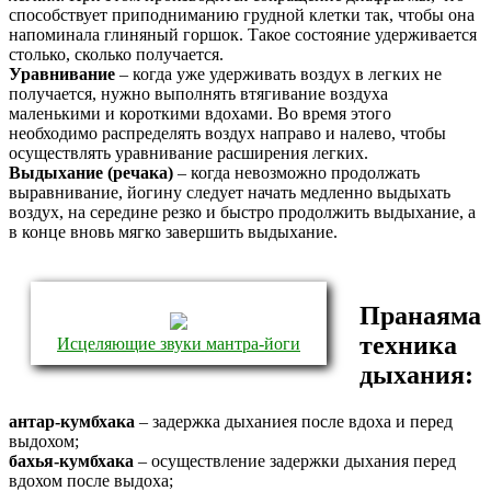
способствует приподниманию грудной клетки так, чтобы она
напоминала глиняный горшок. Такое состояние удерживается
столько, сколько получается.
Уравнивание
– когда уже удерживать воздух в легких не
получается, нужно выполнять втягивание воздуха
маленькими и короткими вдохами. Во время этого
необходимо распределять воздух направо и налево, чтобы
осуществлять уравнивание расширения легких.
Выдыхание (речака)
– когда невозможно продолжать
выравнивание, йогину следует начать медленно выдыхать
воздух, на середине резко и быстро продолжить выдыхание, а
в конце вновь мягко завершить выдыхание.
Пранаяма
техника
Исцеляющие звуки мантра-йоги
дыхания:
антар-кумбхака
– задержка дыханиея после вдоха и перед
выдохом;
бахья-кумбхака
– осуществление задержки дыхания перед
вдохом после выдоха;