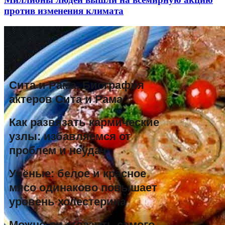
против изменения климата
Сита и Рама. Биография
актеров Сита и Рама
Как развязать кармические
узлы: избавляемся от
проблем и неудач
Учёные: белое и красное
мясо одинаково повышает
уровень холестерина
Можно ли сглазить самого