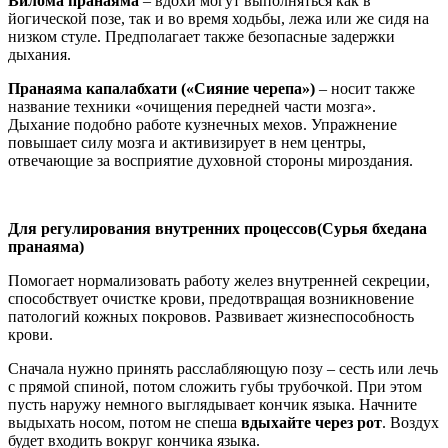
Вилома пранаяма
– вдохи могут выполняться как в
йогической позе, так и во время ходьбы, лежа или же сидя на
низком стуле. Предполагает также безопасные задержки
дыхания.
Пранаяма капалабхати («Сияние черепа»)
– носит также
название техники «очищения передней части мозга».
Дыхание подобно работе кузнечных мехов. Упражнение
повышает силу мозга и активизирует в нем центры,
отвечающие за восприятие духовной стороны мироздания.
Для регулирования внутренних процессов(Сурья бхедана
пранаяма)
Помогает нормализовать работу желез внутренней секреции,
способствует очистке крови, предотвращая возникновение
патологий кожных покровов. Развивает жизнеспособность
крови.
Сначала нужно принять расслабляющую позу – сесть или лечь
с прямой спиной, потом сложить губы трубочкой. При этом
пусть наружу немного выглядывает кончик языка. Начните
выдыхать носом, потом не спеша
вдыхайте через рот
. Воздух
будет входить вокруг кончика языка.