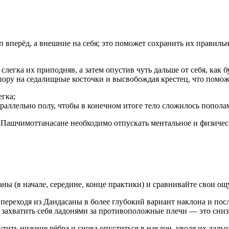
п вперёд, а внешние на себя; это поможет сохранить их правиль
слегка их приподняв, а затем опустив чуть дальше от себя, как
пору на седалищные косточки и высвобождая крестец, что помож
егка;
параллельно полу, чтобы в конечном итоге тело сложилось попола
Пашчимоттанасане необходимо отпускать ментальное и физическо
ны (в начале, середине, конце практики) и сравнивайте свои о
реходя из Дандасаны в более глубокий вариант наклона и после
 захватить себя ладонями за противоположные плечи — это сниз
ить нижние рёбра и снова опуститься в наклон, уводя их дальш