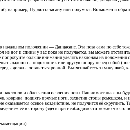
иб, например, Пурвоттанасану или полумост. Возможен и обратн
 начальном положении — Дандасане. Эта поза сама по себе тоже
л из ног и спины у вас пока не получается, вы можете отставить
 попробуйте больше внимания уделять наклонам из положения сто
змещать ладони на подоконник или другую опору перед собой (по
ередь, должна оставаться ровной. Вытягивайтесь за макушкой, к
 наклонов и облегчения освоения позы Пашчимоттанасаны будет
ль коврика, поднять прямые ноги, захватив стопы ремешком, и н
не оказывается осевое воздействие, не получится её скруглить.
тведением её в сторону (здесь при необходимости можно что-то 
екомендации)