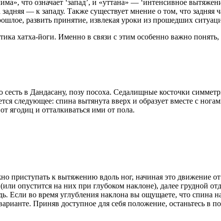
ма», что означает ‘запад’, и «уттана» — ‘интенсивное вытяжени
а задняя — к западу. Также существует мнение о том, что задняя 
рошлое, развить принятие, извлекая уроки из прошедших ситуац
ика хатха-йоги. Именно в связи с этим особенно важно понять, 
 сесть в Дандасану, позу посоха. Седалищные косточки симмет
ется следующее: спина вытянута вверх и образует вместе с ног
от ягодиц и отталкиваться ими от пола.
жно приступать к вытяжению вдоль ног, начиная это движение от
(или опустится на них при глубоком наклоне), далее грудной от
едь. Если во время углубления наклона вы ощущаете, что спина 
варианте. Приняв доступное для себя положение, останьтесь в по