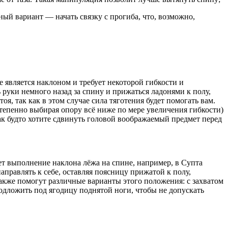
ый вариант — начать связку с прогиба, что, возможно,
 является наклоном и требует некоторой гибкости и
 руки немного назад за спину и прижаться ладонями к полу,
я, так как в этом случае сила тяготения будет помогать вам.
степенно выбирая опору всё ниже по мере увеличения гибкости)
ак будто хотите сдвинуть головой воображаемый предмет перед
 выполнение наклона лёжа на спине, например, в Супта
аправлять к себе, оставляя поясницу прижатой к полу,
 Также помогут различные варианты этого положения: с захватом
подложить под ягодицу поднятой ноги, чтобы не допускать