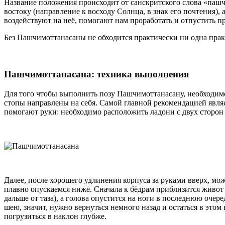
Название положения происходит от санскритского слова «пашчи
востоку (направление к восходу Солнца, в знак его почтения), 
воздействуют на неё, помогают нам проработать и отпустить п
Без Пашчимоттанасаны не обходится практически ни одна практ
Пашчимоттанасана: техника выполнения
Для того чтобы выполнить позу Пашчимоттанасану, необходимо
стопы направлены на себя. Самой главной рекомендацией явля
помогают руки: необходимо расположить ладони с двух сторон 
Далее, после хорошего удлинения корпуса за руками вверх, мо
плавно опускаемся ниже. Сначала к бёдрам приблизится живот 
дальше от таза), а голова опустится на ноги в последнюю очер
шею, значит, нужно вернуться немного назад и остаться в этом 
погрузиться в наклон глубже.