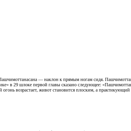
ак Пашчимоттанасана — наклон к прямым ногам сидя. Пашчимотта
ике» в 29 шлоке первой главы сказано следующее: «Пашчимоттан
огонь возрастает, живот становится плоским, а практикующий о