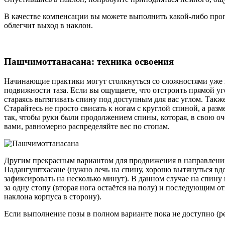
В качестве компенсации вы можете выполнить какой-либо прог
облегчит выход в наклон.
Пашчимоттанасана: техника освоения
Начинающие практики могут столкнуться со сложностями уже в
подвижности таза. Если вы ощущаете, что отстроить прямой уго
стараясь вытягивать спину под доступным для вас углом. Также
Старайтесь не просто свисать к ногам с круглой спиной, а ра
так, чтобы руки были продолжением спины, которая, в свою оч
вами, равномерно распределяйте вес по стопам.
Другим прекрасным вариантом для продвижения в направлении
Падангуштхасане (нужно лечь на спину, хорошо вытянуться вдо
зафиксировать на несколько минут). В данном случае на спину 
за одну стопу (вторая нога остаётся на полу) и последующим о
наклона корпуса в сторону).
Если выполнение позы в полном варианте пока не доступно (р