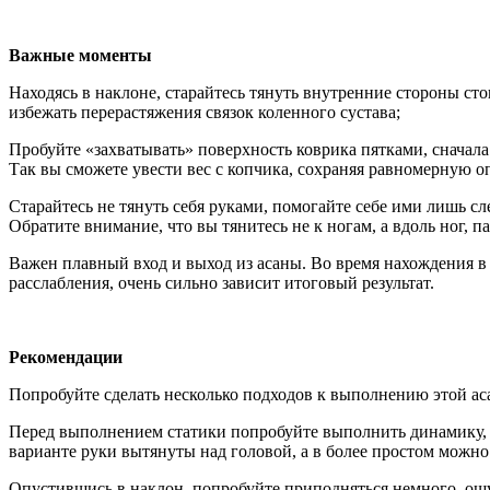
Важные моменты
Находясь в наклоне, старайтесь тянуть внутренние стороны сто
избежать перерастяжения связок коленного сустава;
Пробуйте «захватывать» поверхность коврика пятками, сначала 
Так вы сможете увести вес с копчика, сохраняя равномерную о
Старайтесь не тянуть себя руками, помогайте себе ими лишь сл
Обратите внимание, что вы тянитесь не к ногам, а вдоль ног, 
Важен плавный вход и выход из асаны. Во время нахождения в 
расслабления, очень сильно зависит итоговый результат.
Рекомендации
Попробуйте сделать несколько подходов к выполнению этой аса
Перед выполнением статики попробуйте выполнить динамику, пе
варианте руки вытянуты над головой, а в более простом можно
Опустившись в наклон, попробуйте приподняться немного, ощут