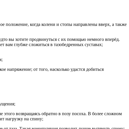
ное положение, когда колени и стопы направлены вверх, а также
 будто вы хотите продвинуться с их помощью немного вперёд.
ет вам глубже сложиться в тазобедренных суставах;
м;
е напряжение; от того, насколько удастся добиться
щущения;
 этого возвращаясь обратно в позу посоха. В более сложном
ит нагрузку на спину;
е от таза. Такая манипуляция позволит лучше вытянуть спину;