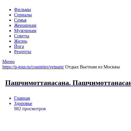
Фильмы
Сериалы
Семья
Женщинам
Мужчинам
Советы
Жизнь
Йога
Рецепты
Меню
https://p-tour.ru/countries/vetnam/
Отдых Вьетнам из Москвы
Пашчимоттанасана. Пашчимоттанасан
Главная
Здоровье
982 просмотров