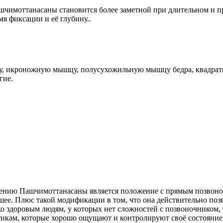
шчимоттанасаны становится более заметной при длительном и п
я фиксации и её глубину..
у, икроножную мышцу, полусухожильную мышцу бедра, квадра
гие.
нению Пашчимоттанасаны является положение с прямым позвоно
 шее. Плюс такой модификации в том, что она действительно по
о здоровым людям, у которых нет сложностей с позвоночником, 
икам, которые хорошо ощущают и контролируют своё состояние