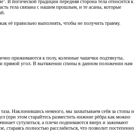
е’. В йогической традиции передняя сторона тела относится к
часть тела связана с нашим прошлым, и те асаны, которые
ий.
как её правильно выполнять, чтобы не получить травму.
рично прижимаются к полу, коленные чашечки подтянуты,
ами прямой угол. В вытяжении спины в данном положении нам
 таза. Наклонившись немного, мы захватываем себя за стопы и
дел (при этом старайтесь разместить нижние рёбра как можно
начинает сутулиться, а плечи поднимаются вверх и зажимают
зе, стараясь полностью расслабиться, что позволит постепенно