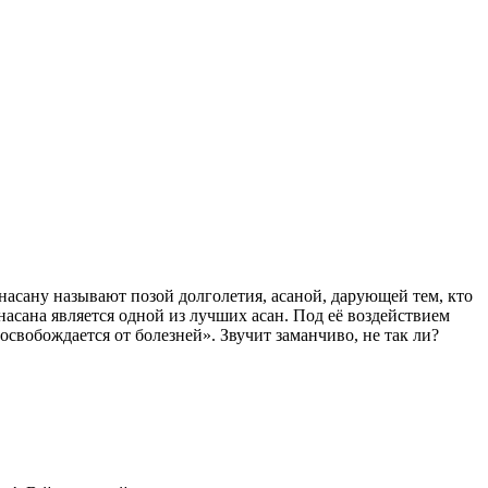
насану называют позой долголетия, асаной, дарующей тем, кто
асана является одной из лучших асан. Под её воздействием
свобождается от болезней». Звучит заманчиво, не так ли?