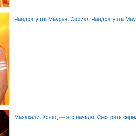
Чандрагупта Маурья. Сериал Чандрагупта Мау
Махакали. Конец — это начало. Смотрите сери