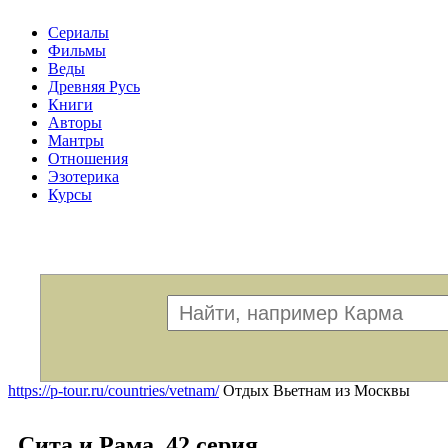
Сериалы
Фильмы
Веды
Древняя Русь
Книги
Авторы
Мантры
Отношения
Эзотерика
Курсы
Меню
https://p-tour.ru/countries/vetnam/
Отдых Вьетнам из Москвы
Сита и Рама. 42 серия