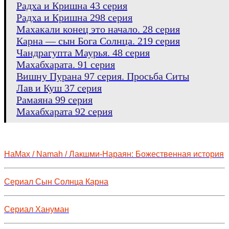
Радха и Кришна 43 серия
Радха и Кришна 298 серия
Махакали конец это начало. 28 серия
Карна — сын Бога Солнца. 219 серия
Чандрагупта Маурья. 48 серия
Махабхарата. 91 серия
Вишну Пурана 97 серия. Просьба Ситы
Лав и Куш 37 серия
Рамаяна 99 серия
Махабхарата 92 серия
НаМах / Namah / Лакшми-Нараян: Божественная история
Сериал Сын Солнца Карна
Сериал Хануман