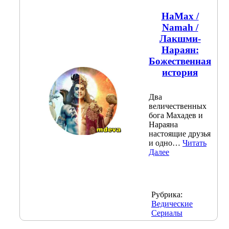
НаМах /
Namah /
Лакшми-
Нараян:
Божественная
история
Два
величественных
бога Махадев и
Нараяна
настоящие друзья
и одно…
Читать
Далее
Рубрика:
Ведические
Сериалы