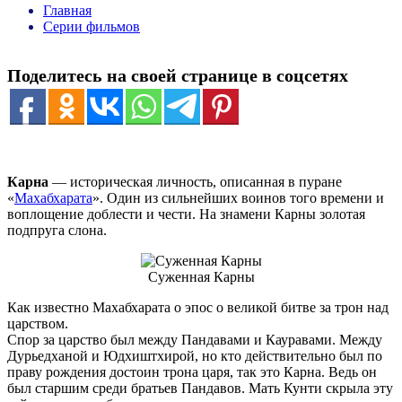
Главная
Серии фильмов
Поделитесь на своей странице в соцсетях
Карна
— историческая личность, описанная в пуране
«
Махабхарата
». Один из сильнейших воинов того времени и
воплощение доблести и чести. На знамени Карны золотая
подпруга слона.
Суженная Карны
Как известно Махабхарата о эпос о великой битве за трон над
царством.
Спор за царство был между Пандавами и Кауравами. Между
Дурьедханой и Юдхиштхирой, но кто действительно был по
праву рождения достоин трона царя, так это Карна. Ведь он
был старшим среди братьев Пандавов. Мать Кунти скрыла эту