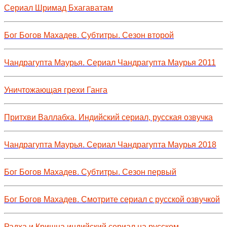
Сериал Шримад Бхагаватам
Бог Богов Махадев. Субтитры. Сезон второй
Чандрагупта Маурья. Сериал Чандрагупта Маурья 2011
Уничтожающая грехи Ганга
Притхви Валлабха. Индийский сериал, русская озвучка
Чандрагупта Маурья. Сериал Чандрагупта Маурья 2018
Бог Богов Махадев. Субтитры. Сезон первый
Бог Богов Махадев. Смотрите сериал с русской озвучкой
Радха и Кришна индийский сериал на русском