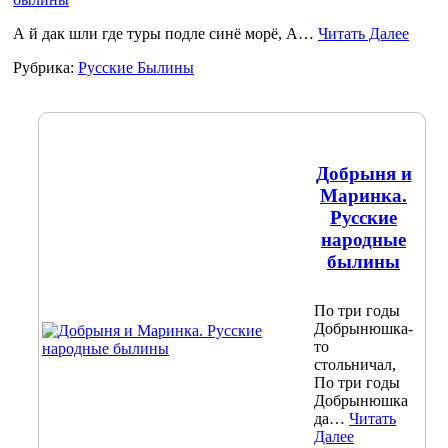
А й дак шли где туры подле синё морё, А…
Читать Далее
Рубрика:
Русские Былины
Добрыня и
Маринка.
Русские
народные
былины
По три годы
Добрынюшка-
то
стольничал,
По три годы
Добрынюшка
да…
Читать
Далее