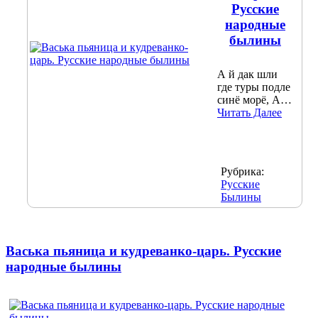
Русские
народные
былины
А й дак шли
где туры подле
синё морё, А…
Читать Далее
Рубрика:
Русские
Былины
Васька пьяница и кудреванко-царь. Русские
народные былины