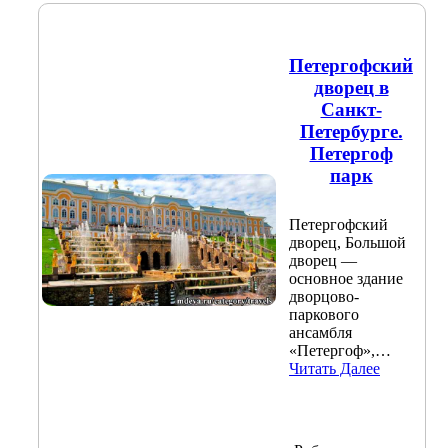
Петергофский
дворец в
Санкт-
Петербурге.
Петергоф
парк
Петергофский
дворец, Большой
дворец —
основное здание
дворцово-
паркового
ансамбля
«Петергоф»,…
Читать Далее