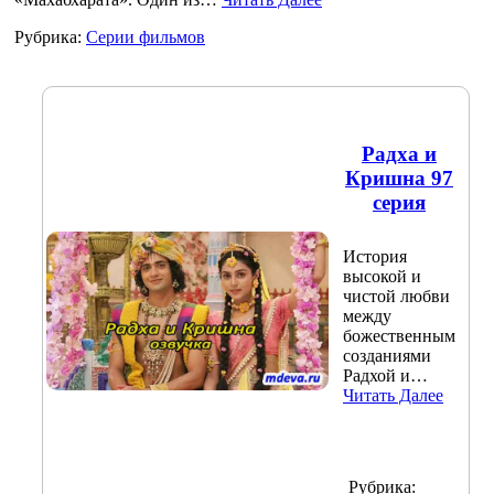
Рубрика:
Серии фильмов
Радха и
Кришна 97
серия
История
высокой и
чистой любви
между
божественным
созданиями
Радхой и…
Читать Далее
Рубрика: