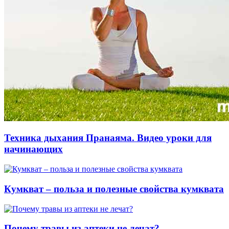
Техника дыхания Пранаяма. Видео уроки для
начинающих
Кумкват – польза и полезные свойства кумквата
Почему травы из аптеки не лечат?