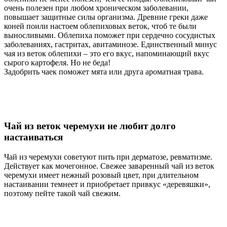
очень полезен при любом хроническом заболевании,
повышает защитные силы организма. Древние греки даже
коней поили настоем облепиховых веток, чтоб те были
выносливыми. Облепиха поможет при сердечно сосудистых
заболеваниях, гастритах, авитаминозе. Единственный минус
чая из веток облепихи – это его вкус, напоминающий вкус
сырого картофеля. Но не беда!
Задобрить чаек поможет мята или друга ароматная трава.
Чай из веток черемухи не любит долго
настаиваться
Чай из черемухи советуют пить при дерматозе, ревматизме.
Действует как мочегонное. Свежее заваренный чай из веток
черемухи имеет нежный розовый цвет, при длительном
настаивании темнеет и приобретает привкус «деревяшки»,
поэтому пейте такой чай свежим.