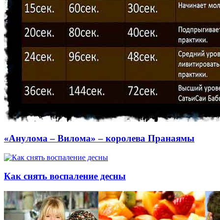
«Анулома – Вилома» – королева Пранаямы
Как снять воспаление десны