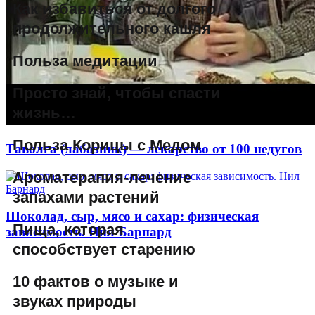
Как избавиться от долгого
продолжительного кашля
Польза медитации
Просто знай, чтобы спасти
жизнь…
Польза Корицы с Медом
Таволга (лабазник) — лекарство от 100 недугов
Ароматерапия-лечение
запахами растений
Шоколад, сыр, мясо и сахар: физическая
Пища, которая
зависимость. Нил Барнард
способствует старению
10 фактов о музыке и
звуках природы