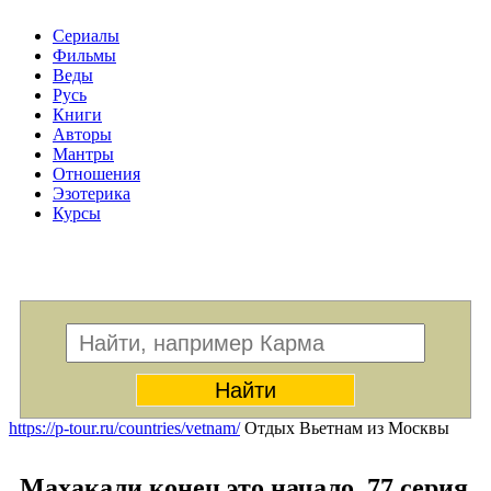
Сериалы
Фильмы
Веды
Русь
Книги
Авторы
Мантры
Отношения
Эзотерика
Курсы
Меню
https://p-tour.ru/countries/vetnam/
Отдых Вьетнам из Москвы
Махакали конец это начало. 77 серия