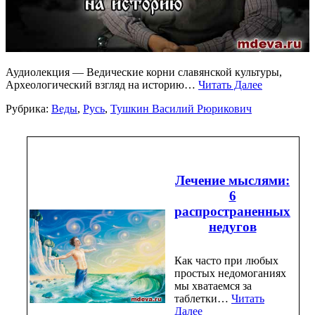
Аудиолекция — Ведические корни славянской культуры,
Археологический взгляд на историю…
Читать Далее
Рубрика:
Веды
,
Русь
,
Тушкин Василий Рюрикович
Лечение мыслями:
6
распространенных
недугов
Как часто при любых
простых недомоганиях
мы хватаемся за
таблетки…
Читать
Далее