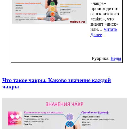
«чакра»
происходит от
санскритского
«cakra», что
значит «диск»
или…
Читать
Далее
Рубрика:
Веды
Что такое чакры. Каково значение каждой
чакры