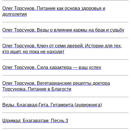
Олег Торсунов. Питание как основа здоровья и
долголетия
Олег Торсунов. Веды о влиянии кармы на брак и судьбу
Олег Торсунов. Ключ от семи дверей. Истории для тех,
кто ищет, но пока не находит
Олег Торсунов. Сила характера — ваш успех
Олег Торсунов. Вегетарианские рецепты доктора
Торсунова. Питание в Благости
Веды. Бхагавад-Гита. Гитамрита (аудиокнига)
Шримад Бхагаватам Песнь 3