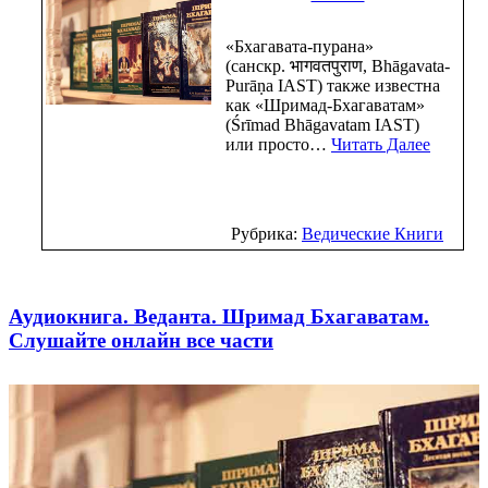
«Бхагавата-пурана»
(санскр. भागवतपुराण, Bhāgavata-
Purāṇa IAST) также известна
как «Шримад-Бхагаватам»
(Śrīmad Bhāgavatam IAST)
или просто…
Читать Далее
Рубрика:
Ведические Книги
Аудиокнига. Веданта. Шримад Бхагаватам.
Слушайте онлайн все части