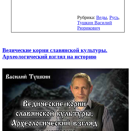
Рубрика:
Веды
,
Русь
,
Тушкин Василий
Рюрикович
Ведические корни славянской культуры.
Археологический взгляд на историю