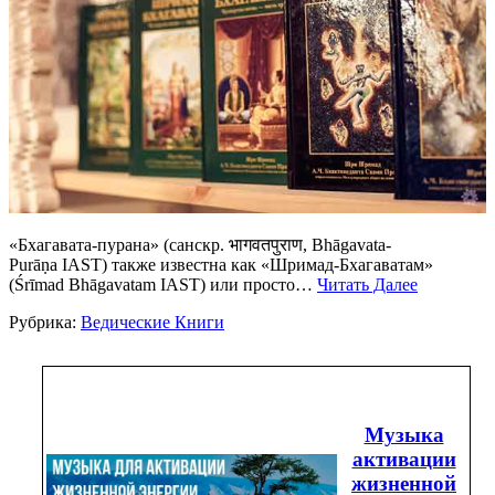
«Бхагавата-пурана» (санскр. भागवतपुराण, Bhāgavata-
Purāṇa IAST) также известна как «Шримад-Бхагаватам»
(Śrīmad Bhāgavatam IAST) или просто…
Читать Далее
Рубрика:
Ведические Книги
Музыка
активации
жизненной