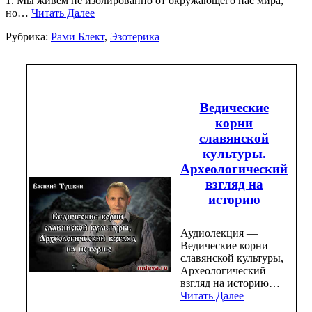
1. Мы живём не изолированно от окружающего нас мира,
но…
Читать Далее
Рубрика:
Рами Блект
,
Эзотерика
Ведические
корни
славянской
культуры.
Археологический
взгляд на
историю
Аудиолекция —
Ведические корни
славянской культуры,
Археологический
взгляд на историю…
Читать Далее