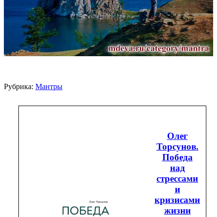
Рубрика:
Мантры
Олег
Торсунов.
Победа
над
стрессами
и
кризисами
жизни