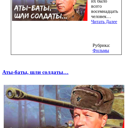
их было
всего
восемнадцать
человек…
Читать Далее
Рубрика:
Фильмы
Аты-баты, шли солдаты…