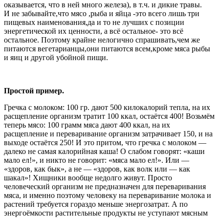
оказывается, что в ней много железа), в т.ч. и дикие травы.
И не забывайте,что мясо ,рыба и яйца -это всего лишь три
пищевых наименования,да и то не лучших с позиции
энергетической их ценности, а всё остальное- это всё
остальное. Поэтому крайне нелогично спрашивать,чем же
питаются вегетарианцы,они питаются всем,кроме мяса рыбы
и яиц и другой убойной пищи.
Простой пример.
Гречка с молоком: 100 гр. дают 500 килокалорий тепла, на их
расщепление организм тратит 100 ккал, остаётся 400! Возьмём
теперь мясо: 100 грамм мяса дают 400 ккал, на их
расщепление и переваривание организм затрачивает 150, и на
выходе остаётся 250! И это притом, что гречка с молоком —
далеко не самая калорийная каша! О слабом говорят: «каши
мало ел!», и никто не говорит: «мяса мало ел!». Или —
«здоров, как бык», а не — «здоров, как волк или — как
шакал»! Хищники вообще недолго живут. Просто
человеческий организм не предназначен для переваривания
мяса, и именно поэтому человеку на переваривание молока и
растений требуется гораздо меньше энергозатрат. А по
энергоёмкости растительные продукты не уступают мясным