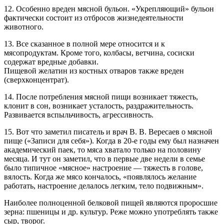
12. Особенно вреден мясной бульон. «Укрепляющий» бульон
фактически состоит из отбросов жизнедеятельности
животного.
13. Все сказанное в полной мере относится и к
мясопродуктам. Кроме того, колбасы, ветчина, сосиски
содержат вредные добавки.
Пищевой желатин из костных отваров также вреден
(сверхконцентрат).
14. После потребления мясной пищи возникает тяжесть,
клонит в сон, возникает усталость, раздражительность.
Развивается вспыльчивость, агрессивность.
15. Вот что заметил писатель и врач В. В. Вересаев о мясной
пище («Записи для себя»). Когда в 20-е годы ему был назначен
академический паек, то мяса хватало только на половину
месяца. И тут он заметил, что в первые две недели в семье
было типичное «мясное» настроение — тяжесть в голове,
вялость. Когда же мясо кончалось, «появлялось желание
работать, настроение делалось легким, тело подвижным».
Наиболее полноценной белковой пищей являются проросшие
зерна: пшеницы и др. культур. Реже можно употреблять также
сыр, творог.