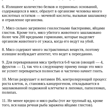
6. Излишнее количество белков и пуриновых оснований,
содержащихся в мясе, образует в организме человека много
кислотных остатков — мочевой кислоты, вызывая зашлаковку
и отравление организма.
7. Мясо сильно загрязнено гнилостными бактериями, яйцами
глистов. Кроме того, мясо убитого животного зашлаковано
более чем 200 вредными гормонами, которые выделяет
организм животного от ужаса, когда его ведут на убой.
8. Мясо содержит много экстрактивных веществ, поэтому
излишне возбуждает аппетит, что ведет к перееданию.
9. Для переваривания мяса требуется 6-8 часов (овощей — 4,
фруктов — 1), так что к следующему приему пищи это мясо
не успеет перевариться полностью и частично начнет гнить.
10. Метан разрушает и витамин В6, контролирующий процесс
роста клеток, и, становясь канцерогеном, откладывается в
зашлакованной подкожной клетчатке в липомах, папилломах,
полипах.
11. Не менее вредно и мясо рыбы (тот же трупный яд, кроме
того, вся наша речная рыба заражена яйцами глистов).