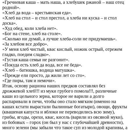
«Гречневая каша – мать наша, а хлебушек ржаной – наш отец
родной».
«Хлеб да вода – крестьянская еда».
«Хлеб на стол – и стол престол, а хлеба ни куска – и стол
доска».
«Худ обед, коли хлеба нет».
«Бог на стене, хлеб на столе».
«Сколько ни думай, а лучше хлеба-соли не придумаешь».
«За хлебом все добро».
«У меня хлеб чистый, квас кислый, ножик острый, отрежем
гладко, поедим сладко».
«Густая каша семьи не разгонит».
«Покуда есть хлеб да вода, все не беда».
«Хлеб – батюшка, водица матушка».
«Прежде ели просто, да жили лет со сто».
«Где пиры, там и немочи».
Итак, основу рациона наших предков составлял без
дрожжевой хлеб!!! из муки грубого помола!!!, различные
каши из цельного зерна, которое не варили а долго
распаривали в печи, чтобы оно стало мягким (именно на
кашах кстати вырастали былинные богатыри), овощи, фрукты
(квашеная капуста и яблоки не переводились всю зиму),
грибы, ягоды, орехи, квас, кисель (варили из овсяной муки),
из бобовых – горох (он был у нас с глубочайшей древности),
много зелени (мы забыли что такое суп из молодой крапивы, а