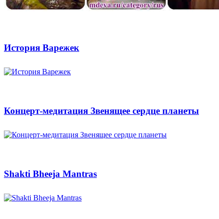
История Варежек
Концерт-медитация Звенящее сердце планеты
Shakti Bheeja Mantras