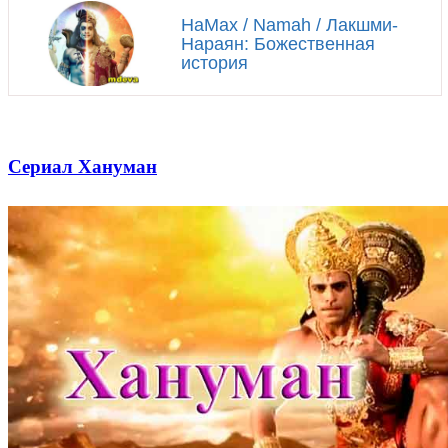
НаМах / Namah / Лакшми-
Нараян: Божественная
история
Сериал Хануман