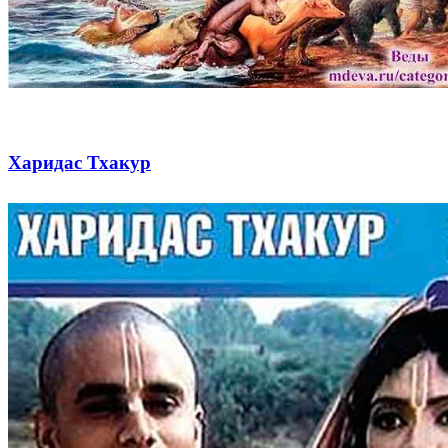
Харидас Тхакур