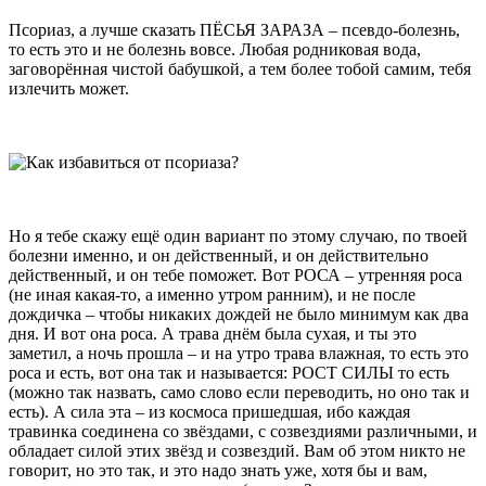
Псориаз, а лучше сказать ПЁСЬЯ ЗАРАЗА – псевдо-болезнь,
то есть это и не болезнь вовсе. Любая родниковая вода,
заговорённая чистой бабушкой, а тем более тобой самим, тебя
излечить может.
Но я тебе скажу ещё один вариант по этому случаю, по твоей
болезни именно, и он действенный, и он действительно
действенный, и он тебе поможет. Вот РОСА – утренняя роса
(не иная какая-то, а именно утром ранним), и не после
дождичка – чтобы никаких дождей не было минимум как два
дня. И вот она роса. А трава днём была сухая, и ты это
заметил, а ночь прошла – и на утро трава влажная, то есть это
роса и есть, вот она так и называется: РОСТ СИЛЫ то есть
(можно так назвать, само слово если переводить, но оно так и
есть). А сила эта – из космоса пришедшая, ибо каждая
травинка соединена со звёздами, с созвездиями различными, и
обладает силой этих звёзд и созвездий. Вам об этом никто не
говорит, но это так, и это надо знать уже, хотя бы и вам,