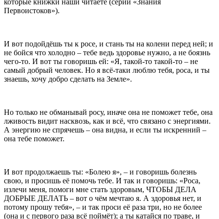
которые книжки наши читаете (серии «Знания
Первоистоков»).
И вот подойдёшь ты к росе, и стань ты на колени перед ней; и
не бойся что холодно – тебе ведь здоровье нужно, а не боязнь
чего-то. И вот ты говоришь ей: «Я, такой-то такой-то – не
самый добрый человек. Но я всё-таки люблю тебя, роса, и ты
знаешь, хочу добро сделать на Земле».
Но только не обманывай росу, иначе она не поможет тебе, она
лживость видит насквозь, как и всё, что связано с энергиями.
А энергию не спрячешь – она видна, и если ты искренний –
она тебе поможет.
И вот продолжаешь ты: «Болею я», – и говоришь болезнь
свою, и просишь её помочь тебе. И так и говоришь: «Роса,
излечи меня, помоги мне стать здоровым, ЧТОБЫ ДЕЛА
ДОБРЫЕ ДЕЛАТЬ – вот о чём мечтаю я. А здоровья нет, и
потому прошу тебя», – и так проси её раза три, но не более
(она и с первого раза всё поймёт); а ты катайся по траве, и