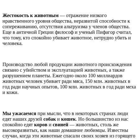
Жестокость к животным
— отражение низкого
нравственного уровня общества, неразвитой способности к
сопереживанию, отсутствия альтруизма у членов общества.
Еще в античной Греции философ и ученый Пифагор считал,
что тому, кто спокойно убивает животное, нетрудно убить и
человека.
Производство любой продукции животного происхождения
связано с убийством и эксплуатацией животных, а также
разрушением планеты. Ежегодно около 100 миллиардов
животных человек убивает ради мяса, 150 млн. животных в
год ради научных опытов, 100 млн. животных в год ради меха
и кожи.
Мы ужасаемся
при мысли, что в некоторых странах люди
едят наших друзей
собак
и
кошек
. Но большинство из нас
спокойно едят
коров
и
свиней
— животных, столь же
высокоразвитых, как наши домашние любимцы. Известны
случаи, когда эти животные спасали своих хозяев из горящего