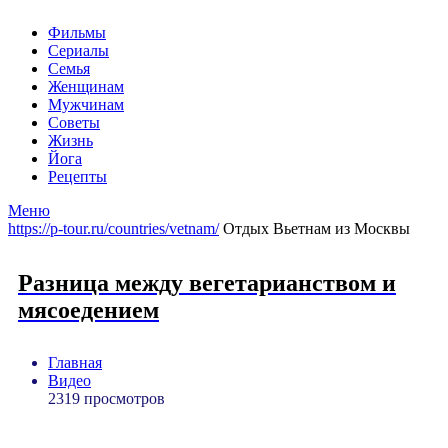
Фильмы
Сериалы
Семья
Женщинам
Мужчинам
Советы
Жизнь
Йога
Рецепты
Меню
https://p-tour.ru/countries/vetnam/
Отдых Вьетнам из Москвы
Разница между вегетарианством и
мясоедением
Главная
Видео
2319 просмотров