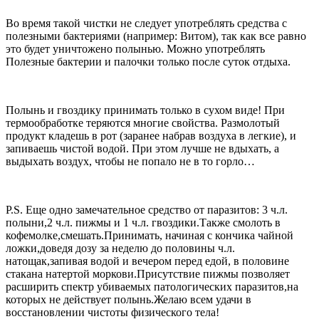
Во время такой чистки не следует употреблять средства с
полезными бактериями (например: Витом), так как все равно
это будет уничтожено полынью. Можно употреблять
Полезные бактерии и палочки только после суток отдыха.
Полынь и гвоздику принимать только в сухом виде! При
термообработке теряются многие свойства. Размолотый
продукт кладешь в рот (заранее набрав воздуха в легкие), и
запиваешь чистой водой. При этом лучше не вдыхать, а
выдыхать воздух, чтобы не попало не в то горло…
P.S. Еще одно замечательное средство от паразитов: 3 ч.л.
полыни,2 ч.л. пижмы и 1 ч.л. гвоздики.Также смолоть в
кофемолке,смешать.Принимать, начиная с кончика чайной
ложки,доведя дозу за неделю до половины ч.л.
натощак,запивая водой и вечером перед едой, в половине
стакана натертой моркови.Присутствие пижмы позволяет
расширить спектр убиваемых патологических паразитов,на
которых не действует полынь.Желаю всем удачи в
восстановлении чистоты физического тела!