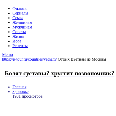
Фильмы
Сериалы
Семья
Женщинам
Мужчинам
Советы
Жизнь
Йога
Рецепты
Меню
https://p-tour.ru/countries/vetnam/
Отдых Вьетнам из Москвы
Болят суставы? хрустит позвоночник?
Главная
Здоровье
1931 просмотров